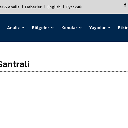
r & Analiz
Haberler
English
Русский
Analiz
Bölgeler
Konular
Yayınlar
Etkin
antrali