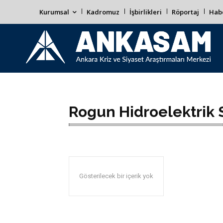
Kurumsal
Kadromuz
İşbirlikleri
Röportaj
Habe
Rogun Hidroelektrik S
Gösterilecek bir içerik yok