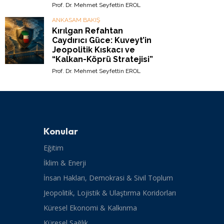
Prof. Dr. Mehmet Seyfettin EROL
ANKASAM BAKIŞ
Kırılgan Refahtan
Caydırıcı Güce: Kuveyt’in
Jeopolitik Kıskacı ve
“Kalkan-Köprü Stratejisi”
Prof. Dr. Mehmet Seyfettin EROL
Konular
Eğitim
İklim & Enerji
İnsan Hakları, Demokrasi & Sivil Toplum
Jeopolitik, Lojistik & Ulaştırma Koridorları
Küresel Ekonomi & Kalkınma
Küresel Sağlık