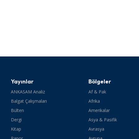
Yayınlar
Bölgeler
ANKASAM Analiz
Af & Pak
Balgat Çalışmaları
Afrika
Bülten
Amerikalar
Dergi
Asya & Pasifik
Kitap
Avrasya
Rapor
Avrupa