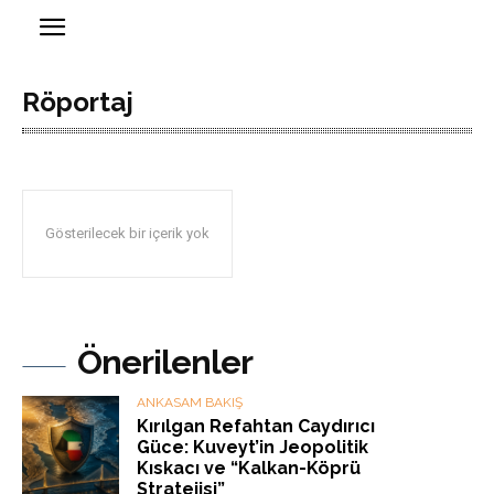
Röportaj
Gösterilecek bir içerik yok
Önerilenler
ANKASAM BAKIŞ
Kırılgan Refahtan Caydırıcı
Güce: Kuveyt’in Jeopolitik
Kıskacı ve “Kalkan-Köprü
Stratejisi”