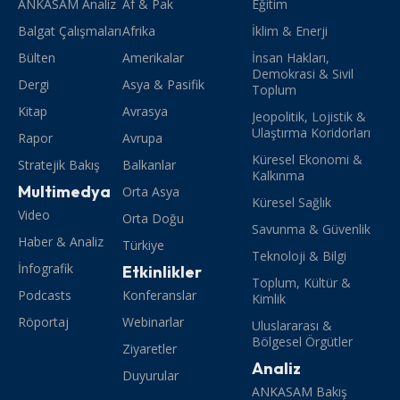
ANKASAM Analiz
Af & Pak
Eğitim
Balgat Çalışmaları
Afrika
İklim & Enerji
Bülten
Amerikalar
İnsan Hakları,
Demokrasi & Sivil
Dergi
Asya & Pasifik
Toplum
Kitap
Avrasya
Jeopolitik, Lojistik &
Ulaştırma Koridorları
Rapor
Avrupa
Küresel Ekonomi &
Stratejik Bakış
Balkanlar
Kalkınma
Multimedya
Orta Asya
Küresel Sağlık
Video
Orta Doğu
Savunma & Güvenlik
Haber & Analiz
Türkiye
Teknoloji & Bilgi
İnfografik
Etkinlikler
Toplum, Kültür &
Podcasts
Konferanslar
Kimlik
Röportaj
Webinarlar
Uluslararası &
Bölgesel Örgütler
Ziyaretler
Analiz
Duyurular
ANKASAM Bakış