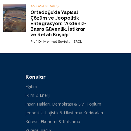
ANKASAM BAKIŞ
Ortadoğu’da Yapısal
Çözüm ve Jeopolitik
Entegrasyon: “Akdeniz-
Basra Güvenlik, İstikrar
ve Refah Kuşağı”
Prof. Dr. Mehmet Seyfettin EROL
Konular
Eğitim
İklim & Enerji
İnsan Hakları, Demokrasi & Sivil Toplum
Jeopolitik, Lojistik & Ulaştırma Koridorları
Küresel Ekonomi & Kalkınma
Küresel Sağlık