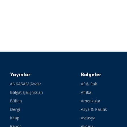
Yayınlar
Bölgeler
ANKASAM Analiz
Af & Pak
Balgat Çalışmaları
Afrika
Bülten
Amerikalar
Dergi
Asya & Pasifik
Kitap
Avrasya
Rapor
Avrupa