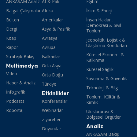
ANKASAM Analiz
Af & Pak
Eğitim
Balgat Çalışmaları
Afrika
İklim & Enerji
Bülten
Amerikalar
İnsan Hakları,
Demokrasi & Sivil
Dergi
Asya & Pasifik
Toplum
Kitap
Avrasya
Jeopolitik, Lojistik &
Ulaştırma Koridorları
Rapor
Avrupa
Küresel Ekonomi &
Stratejik Bakış
Balkanlar
Kalkınma
Multimedya
Orta Asya
Küresel Sağlık
Video
Orta Doğu
Savunma & Güvenlik
Haber & Analiz
Türkiye
Teknoloji & Bilgi
İnfografik
Etkinlikler
Toplum, Kültür &
Podcasts
Konferanslar
Kimlik
Röportaj
Webinarlar
Uluslararası &
Bölgesel Örgütler
Ziyaretler
Analiz
Duyurular
ANKASAM Bakış