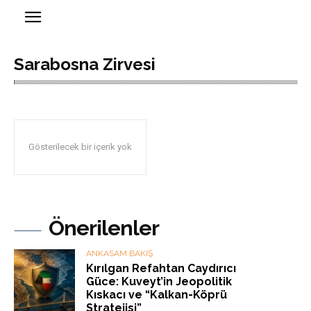
Sarabosna Zirvesi
Gösterilecek bir içerik yok
Önerilenler
ANKASAM BAKIŞ
Kırılgan Refahtan Caydırıcı
Güce: Kuveyt’in Jeopolitik
Kıskacı ve “Kalkan-Köprü
Stratejisi”