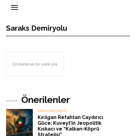
Saraks Demiryolu
Gösterilecek bir içerik yok
Önerilenler
ANKASAM BAKIŞ
Kırılgan Refahtan Caydırıcı
Güce: Kuveyt’in Jeopolitik
Kıskacı ve “Kalkan-Köprü
Stratejisi”