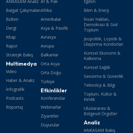
ANKASAM Analiz
Af & Pak
Eğitim
Balgat Çalışmaları
Afrika
İklim & Enerji
Bülten
Amerikalar
İnsan Hakları,
Demokrasi & Sivil
Dergi
Asya & Pasifik
Toplum
Kitap
Avrasya
Jeopolitik, Lojistik &
Ulaştırma Koridorları
Rapor
Avrupa
Küresel Ekonomi &
Stratejik Bakış
Balkanlar
Kalkınma
Multimedya
Orta Asya
Küresel Sağlık
Video
Orta Doğu
Savunma & Güvenlik
Haber & Analiz
Türkiye
Teknoloji & Bilgi
İnfografik
Etkinlikler
Toplum, Kültür &
Podcasts
Konferanslar
Kimlik
Röportaj
Webinarlar
Uluslararası &
Bölgesel Örgütler
Ziyaretler
Analiz
Duyurular
ANKASAM Bakış