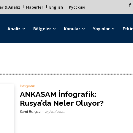
r & Analiz
Haberler
English
Русский
Analiz
Bölgeler
Konular
Yayınlar
Etkin
İnfografik
ANKASAM İnfografik:
Rusya’da Neler Oluyor?
Sami Burgaz
-
25/01/2021