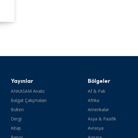
Yayınlar
Bölgeler
ANKASAM Analiz
Af & Pak
Balgat Çalışmaları
Afrika
Bülten
Amerikalar
Dergi
Asya & Pasifik
Kitap
Avrasya
Rapor
Avrupa