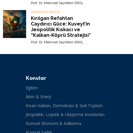
Prof. Dr. Mehmet Seyfettin EROL
ANKASAM BAKIŞ
Kırılgan Refahtan
Caydırıcı Güce: Kuveyt’in
Jeopolitik Kıskacı ve
“Kalkan-Köprü Stratejisi”
Prof. Dr. Mehmet Seyfettin EROL
Konular
Eğitim
İklim & Enerji
İnsan Hakları, Demokrasi & Sivil Toplum
Jeopolitik, Lojistik & Ulaştırma Koridorları
Küresel Ekonomi & Kalkınma
Küresel Sağlık