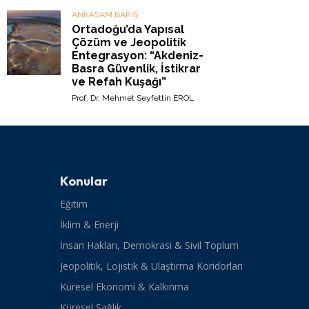
ANKASAM BAKIŞ
Ortadoğu’da Yapısal
Çözüm ve Jeopolitik
Entegrasyon: “Akdeniz-
Basra Güvenlik, İstikrar
ve Refah Kuşağı”
Prof. Dr. Mehmet Seyfettin EROL
Konular
Eğitim
İklim & Enerji
İnsan Hakları, Demokrasi & Sivil Toplum
Jeopolitik, Lojistik & Ulaştırma Koridorları
Küresel Ekonomi & Kalkınma
Küresel Sağlık