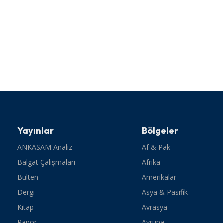
Yayınlar
Bölgeler
ANKASAM Analiz
Af & Pak
Balgat Çalışmaları
Afrika
Bülten
Amerikalar
Dergi
Asya & Pasifik
Kitap
Avrasya
Rapor
Avrupa