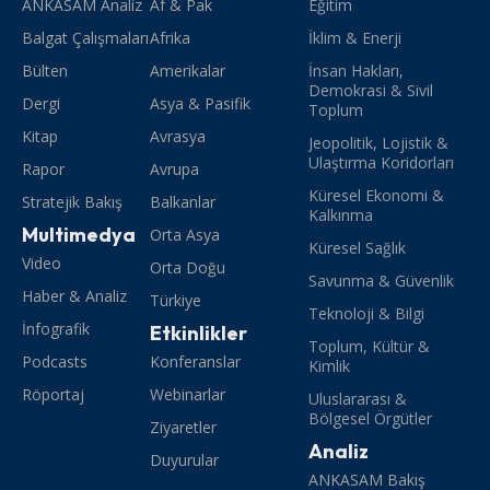
ANKASAM Analiz
Af & Pak
Eğitim
Balgat Çalışmaları
Afrika
İklim & Enerji
Bülten
Amerikalar
İnsan Hakları,
Demokrasi & Sivil
Dergi
Asya & Pasifik
Toplum
Kitap
Avrasya
Jeopolitik, Lojistik &
Ulaştırma Koridorları
Rapor
Avrupa
Küresel Ekonomi &
Stratejik Bakış
Balkanlar
Kalkınma
Multimedya
Orta Asya
Küresel Sağlık
Video
Orta Doğu
Savunma & Güvenlik
Haber & Analiz
Türkiye
Teknoloji & Bilgi
İnfografik
Etkinlikler
Toplum, Kültür &
Podcasts
Konferanslar
Kimlik
Röportaj
Webinarlar
Uluslararası &
Bölgesel Örgütler
Ziyaretler
Analiz
Duyurular
ANKASAM Bakış