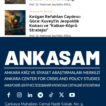
Prof. Dr. Mehmet Seyfettin EROL
ANKASAM BAKIŞ
Kırılgan Refahtan Caydırıcı
Güce: Kuveyt’in Jeopolitik
Kıskacı ve “Kalkan-Köprü
Stratejisi”
Prof. Dr. Mehmet Seyfettin EROL
Çankaya Mahallesi, Cemal Nadir Sokak, No: 9,