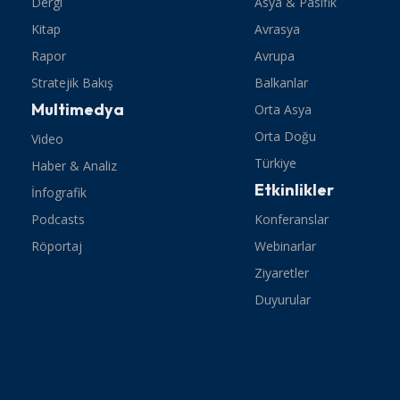
Dergi
Asya & Pasifik
Kitap
Avrasya
Rapor
Avrupa
Stratejik Bakış
Balkanlar
Multimedya
Orta Asya
Orta Doğu
Video
Türkiye
Haber & Analiz
Etkinlikler
İnfografik
Podcasts
Konferanslar
Röportaj
Webinarlar
Ziyaretler
Duyurular