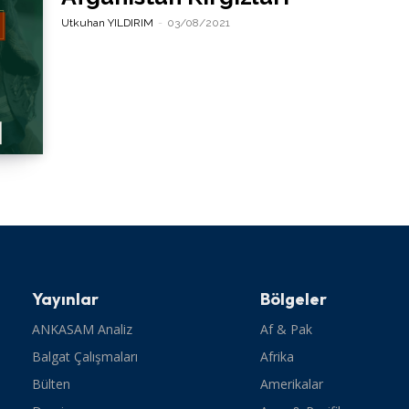
Utkuhan YILDIRIM
-
03/08/2021
Yayınlar
Bölgeler
ANKASAM Analiz
Af & Pak
Balgat Çalışmaları
Afrika
Bülten
Amerikalar