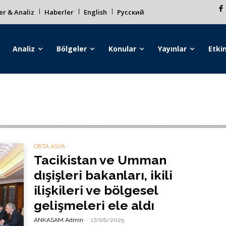
r & Analiz
Haberler
English
Русский
Analiz
Bölgeler
Konular
Yayınlar
Etkin
ORTA ASYA
Tacikistan ve Umman
dışişleri bakanları, ikili
ilişkileri ve bölgesel
gelişmeleri ele aldı
ANKASAM Admin
-
17/06/2025