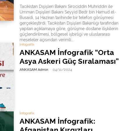
Tacikistan Dışişleri Bakanı Sirociddin Muhriddin ile
Umman Dışişleri Bakanı Seyyid Bedr bin Hamud el-
Busaidi, 14 Haziran tarihinde bir telefon görüşmesi
gerçekleştirdi. Tacikistan Dışişleri Bakanlığı tarafından
yapılan açıklamaya göre, görüşme dostane ilişkilerin
güçlendirilmesi, bölgesel işbirliği ve uluslararası
meseleler açısından verimli...
İnfografik
ANKASAM İnfografik “Orta
Asya Askeri Güç Sıralaması”
ANKASAM Admin
-
04/11/2024
İnfografik
ANKASAM İnfografik:
Afganistan Kırgızları