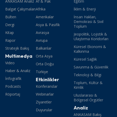
ANKASAM Analiz
Af & Pak
Eğitim
Balgat Çalışmaları
Afrika
İklim & Enerji
Bülten
Amerikalar
İnsan Hakları,
Demokrasi & Sivil
Dergi
Asya & Pasifik
Toplum
Kitap
Avrasya
Jeopolitik, Lojistik &
Ulaştırma Koridorları
Rapor
Avrupa
Küresel Ekonomi &
Stratejik Bakış
Balkanlar
Kalkınma
Multimedya
Orta Asya
Küresel Sağlık
Video
Orta Doğu
Savunma & Güvenlik
Haber & Analiz
Türkiye
Teknoloji & Bilgi
İnfografik
Etkinlikler
Toplum, Kültür &
Podcasts
Konferanslar
Kimlik
Röportaj
Webinarlar
Uluslararası &
Bölgesel Örgütler
Ziyaretler
Analiz
Duyurular
ANKASAM Bakış