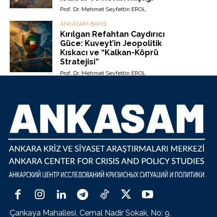
Prof. Dr. Mehmet Seyfettin EROL
ANKASAM BAKIŞ
Kırılgan Refahtan Caydırıcı
Güce: Kuveyt’in Jeopolitik
Kıskacı ve “Kalkan-Köprü
Stratejisi”
Prof. Dr. Mehmet Seyfettin EROL
Çankaya Mahallesi, Cemal Nadir Sokak, No: 9,