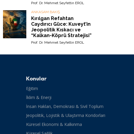
Prof. Dr. Mehmet Seyfettin EROL
ANKASAM BAKIŞ
Kırılgan Refahtan
Caydırıcı Güce: Kuveyt’in
Jeopolitik Kıskacı ve
“Kalkan-Köprü Stratejisi”
Prof. Dr. Mehmet Seyfettin EROL
Konular
Eğitim
İklim & Enerji
İnsan Hakları, Demokrasi & Sivil Toplum
Jeopolitik, Lojistik & Ulaştırma Koridorları
Küresel Ekonomi & Kalkınma
Küresel Sağlık