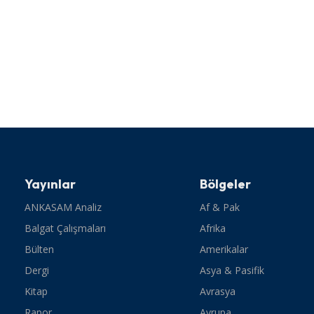
Yayınlar
Bölgeler
ANKASAM Analiz
Af & Pak
Balgat Çalışmaları
Afrika
Bülten
Amerikalar
Dergi
Asya & Pasifik
Kitap
Avrasya
Rapor
Avrupa