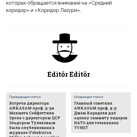
которых обращается внимание на «Средний
коридор» и «Коридор Лазури».
Editör Editör
Предыдущая статья
Следующая статья
Встреча директора
Главный советник
ANKASAM проф. д-ра
ANKASAM проф. д-р
Мехмета Сейфеттина
Джем Карадели дал
Эрола с директором ЦСР
оценку саммиту лидеров
Эльдором Туляковым
НАТО для телеканала
была опубликована в
TVNET
журнале O’zbekiston