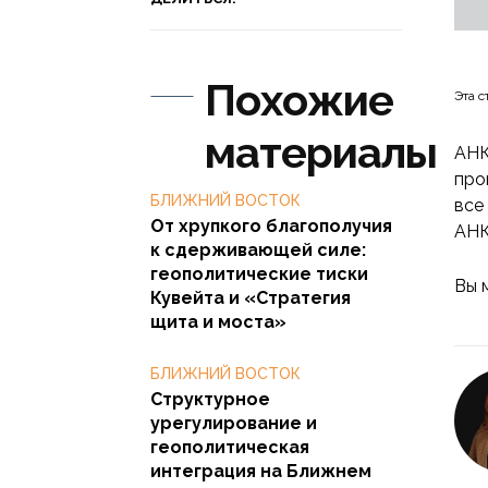
Похожие
Эта с
материалы
АНК
про
БЛИЖНИЙ ВОСТОК
все
От хрупкого благополучия
АН
к сдерживающей силе:
геополитические тиски
Вы 
Кувейта и «Стратегия
щита и моста»
БЛИЖНИЙ ВОСТОК
Структурное
урегулирование и
геополитическая
интеграция на Ближнем