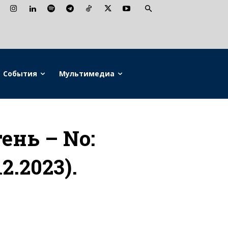
События
Мультимедиа
нь – No:
12.2023).