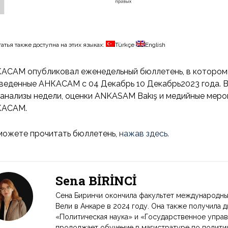
татья также доступна на этих языках:
Türkçe
English
АСАМ опубликовал еженедельный бюллетень, в котором 
веденные АНКАСАМ с 04 Декабрь 10 Декабрь2023 года. В
 анализы недели, оценки ANKASAM Bakış и медийные меро
КАСАМ.
можете прочитать бюллетень,
нажав здесь.
Sena BİRİNCİ
Сена Биринчи окончила факультет международны
Вели в Анкаре в 2024 году. Она также получила
«Политическая наука» и «Государственное управ
продолжает обучение в магистратуре по полити