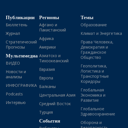
Публикации
Регионы
Темы
Бюллетень
Афгано и
Образование
Пакистанский
Журнал
Климат и Энергетика
Африка
Стратегический
Права Человека,
Прогнозы
Америки
Демократия и
Гражданское
Мультимедиа
Азиатско и
Общество
Тихоокеанский
ВИДЕО
Геополитика,
Евразия
Логистика и
Новости и
Транспортные
анализы
Европа
Коридоры
ИНФОГРАФИКА
Балканы
Глобальная
Podcasts
Центральная Азия
Экономика и
Развитие
Интервью
Средний Восток
Глобальное
Турция
Здравоохранение
События
Оборона и
Безопасность