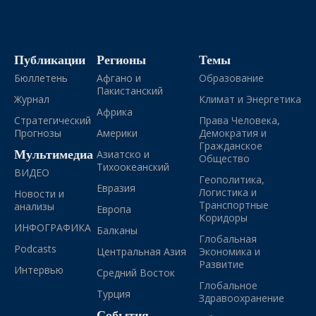
Публикации
Регионы
Темы
Бюллетень
Афгано и
Образование
Пакистанский
Журнал
Климат и Энергетика
Африка
Стратегический
Права Человека,
Прогнозы
Америки
Демократия и
Гражданское
Мультимедиа
Азиатско и
Общество
Тихоокеанский
ВИДЕО
Геополитика,
Евразия
Логистика и
Новости и
Транспортные
анализы
Европа
Коридоры
ИНФОГРАФИКА
Балканы
Глобальная
Podcasts
Центральная Азия
Экономика и
Развитие
Интервью
Средний Восток
Глобальное
Турция
Здравоохранение
События