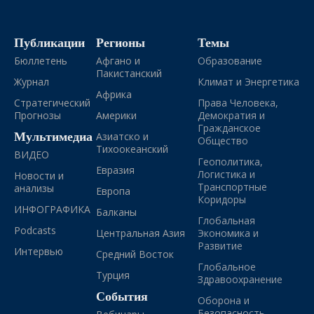
Публикации
Регионы
Темы
Бюллетень
Афгано и
Образование
Пакистанский
Журнал
Климат и Энергетика
Африка
Стратегический
Права Человека,
Прогнозы
Америки
Демократия и
Гражданское
Мультимедиа
Азиатско и
Общество
Тихоокеанский
ВИДЕО
Геополитика,
Евразия
Логистика и
Новости и
Транспортные
анализы
Европа
Коридоры
ИНФОГРАФИКА
Балканы
Глобальная
Podcasts
Центральная Азия
Экономика и
Развитие
Интервью
Средний Восток
Глобальное
Турция
Здравоохранение
События
Оборона и
Безопасность