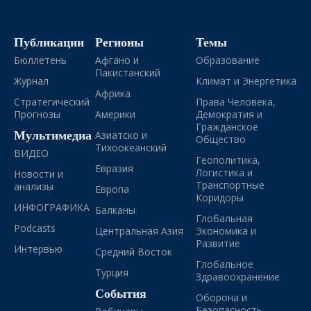
Публикации
Регионы
Темы
Бюллетень
Афгано и
Образование
Пакистанский
Журнал
Климат и Энергетика
Африка
Стратегический
Права Человека,
Прогнозы
Америки
Демократия и
Гражданское
Мультимедиа
Азиатско и
Общество
Тихоокеанский
ВИДЕО
Геополитика,
Евразия
Логистика и
Новости и
Транспортные
анализы
Европа
Коридоры
ИНФОГРАФИКА
Балканы
Глобальная
Podcasts
Центральная Азия
Экономика и
Развитие
Интервью
Средний Восток
Глобальное
Турция
Здравоохранение
События
Оборона и
Безопасность