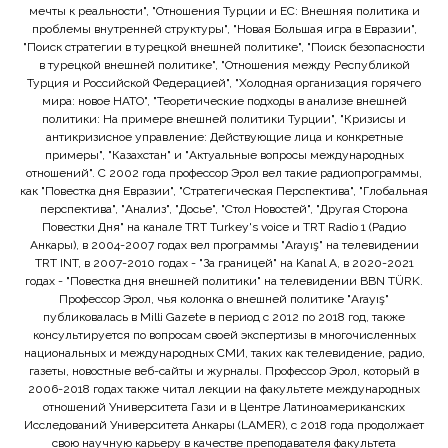
мечты к реальности", "Отношения Турции и ЕС: Внешняя политика и
проблемы внутренней структуры", "Новая Большая игра в Евразии",
"Поиск стратегии в турецкой внешней политике", "Поиск безопасности
в турецкой внешней политике", "Отношения между Республикой
Турция и Российской Федерацией", "Холодная организация горячего
мира: новое НАТО", "Теоретические подходы в анализе внешней
политики: На примере внешней политики Турции", "Кризисы и
антикризисное управление: Действующие лица и конкретные
примеры", "Казахстан" и "Актуальные вопросы международных
отношений". С 2002 года профессор Эрол вел такие радиопрограммы,
как "Повестка дня Евразии", "Стратегическая Перспектива", "Глобальная
перспектива", "Анализ", "Досье", "Стол Новостей", "Другая Сторона
Повестки Дня" на канале TRT Turkey's voice и TRT Radio 1 (Радио
Анкары), в 2004-2007 годах вел программы "Arayış" на телевидении
TRT INT, в 2007-2010 годах - "За границей" на Kanal A, в 2020-2021
годах - "Повестка дня внешней политики" на телевидении BBN TÜRK.
Профессор Эрол, чья колонка о внешней политике "Arayış"
публиковалась в Milli Gazete в период с 2012 по 2018 год, также
консультируется по вопросам своей экспертизы в многочисленных
национальных и международных СМИ, таких как телевидение, радио,
газеты, новостные веб-сайты и журналы. Профессор Эрол, который в
2006-2018 годах также читал лекции на факультете международных
отношений Университета Гази и в Центре Латиноамериканских
Исследований Университета Анкары (LAMER), с 2018 года продолжает
свою научную карьеру в качестве преподавателя факультета