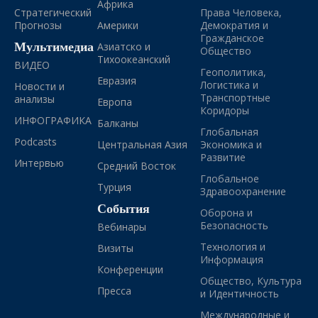
Африка
Стратегический
Права Человека,
Прогнозы
Америки
Демократия и
Гражданское
Мультимедиа
Азиатско и
Общество
Тихоокеанский
ВИДЕО
Геополитика,
Евразия
Логистика и
Новости и
Транспортные
анализы
Европа
Коридоры
ИНФОГРАФИКА
Балканы
Глобальная
Podcasts
Центральная Азия
Экономика и
Развитие
Интервью
Средний Восток
Глобальное
Турция
Здравоохранение
События
Оборона и
Безопасность
Вебинары
Технология и
Визиты
Информация
Конференции
Общество, Культура
Пресса
и Идентичность
Международные и