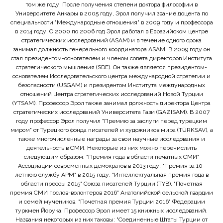
том же году. После получения степени доктора философии в
Университете Анкары в 2005 году, Эрол получил звание доцента по
специальности "Международные отношения" в 2009 году и профессора
в 2014 году. С 2000 по 2006 год Эрол работал в Евразийском центре
стратегических исследований (ASAM) и в течение одного срока
занимал должность генерального координатора ASAM. В 2009 году он
стал президентом-основателем и членом совета директоров Института
стратегического мышления (SDE). Он также является президентом-
основателем Исследовательского центра международной стратегии и
безопасности (USGAM) и президентом Института международных
отношений Центра стратегических исследований Новой Турции
(YTSAM). Профессор Эрол также занимал должность директора Центра
стратегических исследований Университета Гази (GAZISAM). В 2007
году профессор Эрол получил "Премию за заслуги перед турецким
миром" от Турецкого фонда писателей и художников мира (TÜRKSAV), а
также многочисленные награды за свои научные исследования и
деятельность в СМИ. Некоторые из них можно перечислить
следующим образом: "Премия года в области печатных СМИ"
Ассоциации современных демократов в 2013 году, "Премия за 10-
летнюю службу APM" в 2015 году, "Интеллектуальная премия года в
области прессы 2015" Союза писателей Турции (TYB), "Почетная
премия СМИ послов-волонтеров 2016" Анатолийской сельской гвардии
и семей мучеников, "Почетная премия Турции 2016" Федерации
туркмен Йорука. Профессор Эрол имеет 15 книжных исследований.
Названия некоторых из них таковы: "Соединенные Штаты Турции от