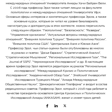
международных отношений Университета Анкары Хачи Байрам Вели.
С 2006 года профессор Эрол также читает лекции на факультете
политологии и международных отношений Университета Уфук.
Основные сферы интересов и компетенции профессора Эрола, а также
основные курсы, которые он читал на уровне бакалавриата,
магистратуры и докторантуры в этом контексте, можно перечислить
следующим образом: "Геополитика", "Безопасность", "Разведка",
"Управление кризисами", "Актуальные вопросы международных
отношений", "Внешняя политика Турции", "Внешняя политика России",
"Внешняя политика США", "Центральная Азия и Южная Азия".
Профессор Эрол, чьи статьи-оценки были опубликованы во многих
журналах и газетах: "Досье Евразии", "Стратегический Анализ",
"Стратегическое Мышление", "Региональные Исследования Гази", "The
Journal of SSPS", "Черноморские Исследования" и др. В настоящее
время профессор Эрол является редактором журналов "Региональные
исследования", "Международный Кризис и Политические
Исследования", "Академический Обзор Гази", " Эгейский Университет
Исследования Турецкого Мира", "Анкара Международные
Общественные Науки", "Демократическая Платформа" и входит в состав
редакционных советов. Профессор Эрол, который с 2016 года работает в
качестве президента-основателя Центра Кризисных и Политических
Исследований Анкары (ANKASAM), женат и имеет троих детей.