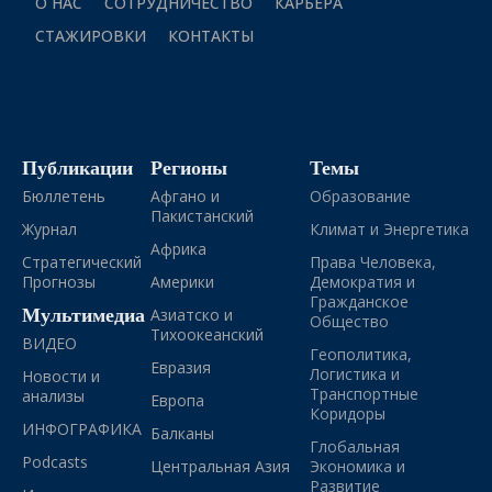
О НАС
СОТРУДНИЧЕСТВО
КАРЬЕРА
СТАЖИРОВКИ
КОНТАКТЫ
Публикации
Регионы
Темы
Бюллетень
Афгано и
Образование
Пакистанский
Журнал
Климат и Энергетика
Африка
Стратегический
Права Человека,
Прогнозы
Америки
Демократия и
Гражданское
Мультимедиа
Азиатско и
Общество
Тихоокеанский
ВИДЕО
Геополитика,
Евразия
Логистика и
Новости и
Транспортные
анализы
Европа
Коридоры
ИНФОГРАФИКА
Балканы
Глобальная
Podcasts
Центральная Азия
Экономика и
Развитие