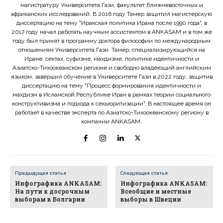
магистратуру Университета Гази, факультет ближневосточных и
африканских исследований. В 2016 году Тамер защитил магистерскую
диссертацию на тему "Иракская политика Ирана после 1990 года", в
2017 году начал работать научным ассистентом в ANKASAM и в том же
году был принят в программу доктора философии по международным
отношениям Университета Гази. Тамер, специализирующийся на
Иране, сектах, суфизме, махдизме, политике идентичности и
Азиатско-Тихоокеанском регионе и свободно владеющий английским
языком, завершил обучение в Университете Гази в 2022 году, защитив
диссертацию на тему "Процесс формирования идентичности и
махдизм в Исламской Республике Иран в рамках теории социального
конструктивизма и подхода к секьюритизации". В настоящее время он
работает в качестве эксперта по Азиатско-Тихоокеанскому региону в
компании ANKASAM.
Предыдущая статья
Следующая статья
Инфографика ANKASAM:
Инфографика ANKASAM:
На пути к досрочным
Всеобщие и местные
выборам в Болгарии
выборы в Швеции