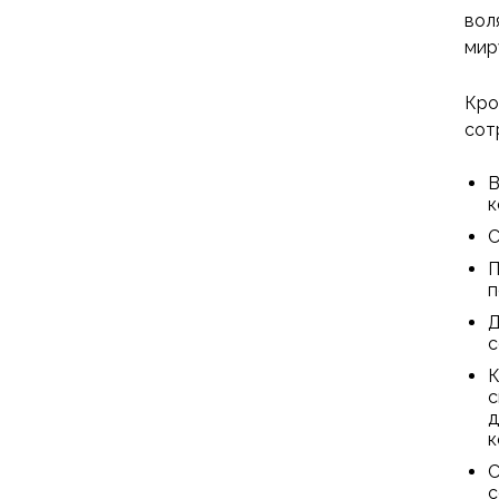
вол
мир
Кро
сот
В
к
С
П
п
Д
с
К
с
д
к
С
с