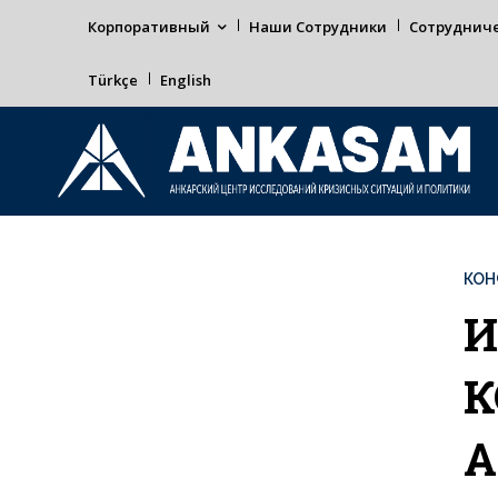
Корпоративный
Наши Сотрудники
Сотруднич
Türkçe
English
КОН
И
К
А