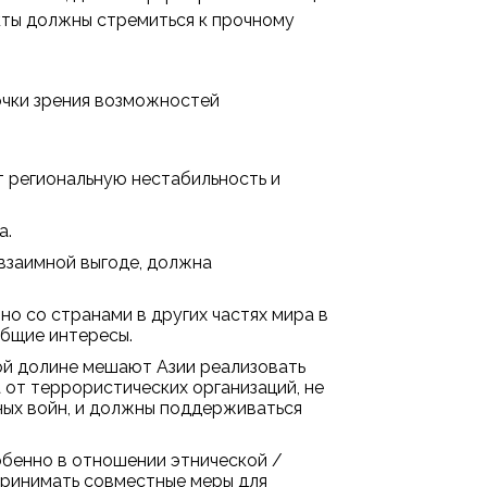
кты должны стремиться к прочному
очки зрения возможностей
 региональную нестабильность и
а.
взаимной выгоде, должна
 со странами в других частях мира в
общие интересы.
ой долине мешают Азии реализовать
 от террористических организаций, не
ных войн, и должны поддерживаться
обенно в отношении этнической /
 принимать совместные меры для