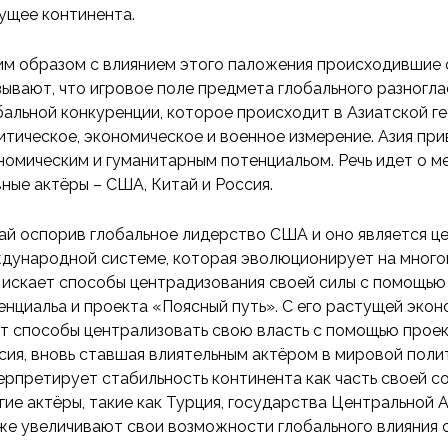
ущее континента.
им образом с влиянием этого паложения происходившие 
зывают, что игровое поле предмета глобального разногл
бальной конкуренции, которое происходит в Азиатской г
итическое, экономическое и военное измерение. Азия пр
номическим и гуманитарным потенциальом. Речь идет о 
вные актёры – США, Китай и Россия.
ай оспорив глобальное лидерство США и оно является ц
дународной системе, которая эволюционирует на много
 искает способы центрадизования своей силы с помощью
енциальа и проекта «Поясный путь». С его растущей эко
т способы централизовать свою власть с помощью проект
сия, вновь ставшая влиятельным актёром в мировой полит
ерпретирует стабильность континента как часть своей со
гие актёры, такие как Турция, государства Центральной А
же увеличивают свои возможности глобального влияния с