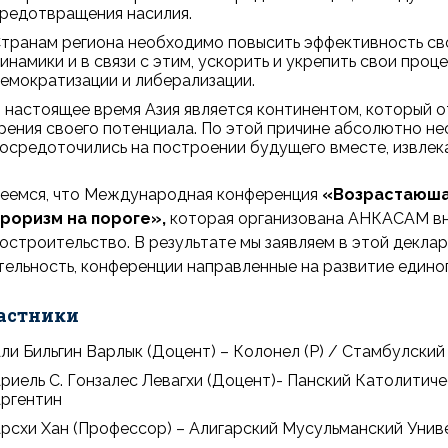
редотвращения насилия.
транам региона необходимо повысить эффективность св
инамики и в связи с этим, ускорить и укрепить свои про
емократизации и либерализации.
 настоящее время Азия является континентом, который о
рения своего потенциала. По этой причине абсолютно не
осредоточились на построении будущего вместе, извлека
еемся, что Международная конференция
«Возрастаюшая
роризм на пороге»,
которая организована АНКАСАМ вне
остроительство. В результате мы заявляем в этой декла
тельность, конференции направленные на развитие едино
астники
ли Бильгин Варлык (Доцент) – Колонел (Р) / Стамбулски
риель С. Гонзалес Левагхи (Доцент)- Панский Католитич
ргентин
рсхи Хан (Профессор) – Алигарский Мусульманский Уни