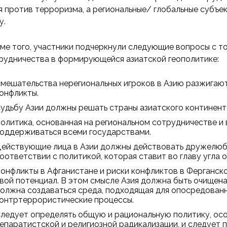
я против терроризма, а региональные/ глобальные субъе
у.
ме того, участники подчеркнули следующие вопросы с т
рудничества в формирующейся азиатской геополитике:
мешательства нерегиональных игроков в Азию разжигают
онфликты.
удьбу Азии должны решать страны азиатского континент
олитика, основанная на региональном сотрудничестве и 
оддерживаться всеми государствами.
ействующие лица в Азии должны действовать дружелюбно
оответствии с политикой, которая ставит во главу угла 
онфликты в Афганистане и риски конфликтов в Ферганск
вой потенциал. В этом смысле Азия должна быть очищена
олжна создаваться среда, подходящая для опосредован
онтртеррористические процессы.
ледует определять общую и рациональную политику, ос
епаратистской и религиозной радикализации, и следует