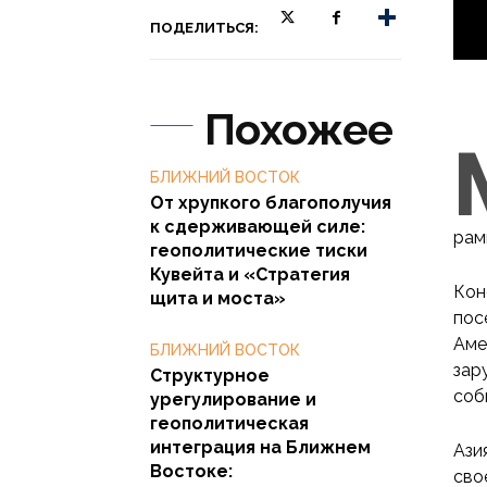
ПОДЕЛИТЬСЯ:
Похожее
БЛИЖНИЙ ВОСТОК
От хрупкого благополучия
к сдерживающей силе:
рам
геополитические тиски
Кувейта и «Стратегия
Кон
щита и моста»
пос
Аме
БЛИЖНИЙ ВОСТОК
зар
Структурное
соб
урегулирование и
геополитическая
интеграция на Ближнем
Ази
Востоке:
сво