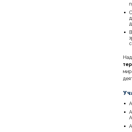
п
С
д
д
В
з
с
Над
тер
мир
дея
Уч
А
А
А
А