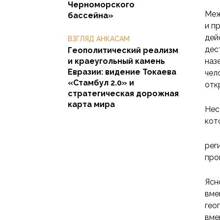
Черноморского
Меж
бассейна»
и п
дей
ВЗГЛЯД АНКАСАМ
дес
Геополитический реализм
и краеугольный камень
наз
Евразии: видение Токаева
чел
«Стамбул 2.0» и
отк
стратегическая дорожная
карта мира
Нес
кот
рег
про
Ясн
вме
гео
вме