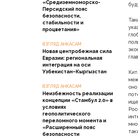
«Средиземноморско-
буд
Персидский пояс
безопасности,
Так
стабильности и
ука
процветания»
гло
пол
ВЗГЛЯД АНКАСАМ
эко
Новая центробежная сила
гла
Евразии: региональная
интеграция на оси
Узбекистан–Кыргызстан
Кит
меж
ВЗГЛЯД АНКАСАМ
оно
Неизбежность реализации
пот
концепции «Стамбул 2.0» в
ище
условиях
Рос
геополитического
инт
переломного момента и
мно
«Расширенный пояс
так
безопасности