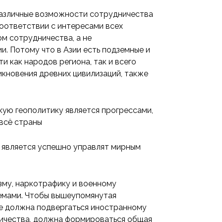
различные возможности сотрудничества
 соответствии с интересами всех
м сотрудничества, а не
и. Потому что в Азии есть подземные и
 как народов региона, так и всего
никновения древних цивилизаций, также
ю геополитику является прогрессами,
всё страны
ва является успешно управлят мирным
зму, наркотрафику и военному
емами. Чтобы вышеупомянутая
 не должна подвергаться иностранному
ничества, должна формироваться общая