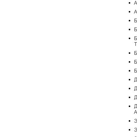
А
А
Б
Б
Б
Т
Б
Б
Б
Д
Д
Д
Д
А
Э
Э