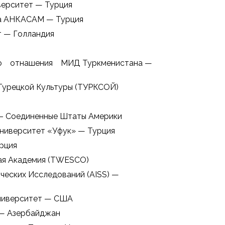
верситет — Турция
нта АНКАСАМ — Турция
т — Голландия
го отнашения МИД Туркменистана —
Турецкой Культуры (ТУРКСОЙ)
 – Соединенные Штаты Америки
ниверситет «Уфук» — Турция
рция
ая Академия (TWESCO)
ческих Исследований (AISS) —
Университет — США
 — Азербайджан