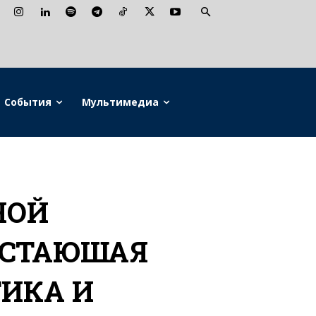
События
Мультимедиа
НОЙ
АСТАЮШАЯ
ИКА И