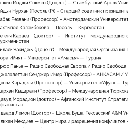
шкын Инджи Сокмен (Доцент) — Стамбулский Арель Уни
йдын Нурхан (Посоль (Р)) – Старший советник президе
абак Резвани (Профессор) – Амстердамский Университе
ахтыгюл Каламбекова — Посоль — Кыргызстан
егенч Караев (доктор) – Институт международно
уркменистан
илаль Чакыджы (Доцент) – Международная Организация 
ора Ийият – Университет «Амасья» — Турция
рюс Панье — Радио Свободная Европа / Радио Свобода
желалеттин Сенджер Имер (Профессор) – АНКАСАМ / У
жем Карадели (Профессор) — Университет «Уфук» — Ту
архан Кыдврали (Профессор.) – Международная Тюркск
авуд Морадион (доктор) – Афганский Институт Стратеги
фгаеистан
двард Лемон (Доктор) – Школа Буша, Тексасский А&M 
лкхан Мехдиев — Центр мира и разрешения конфликтов