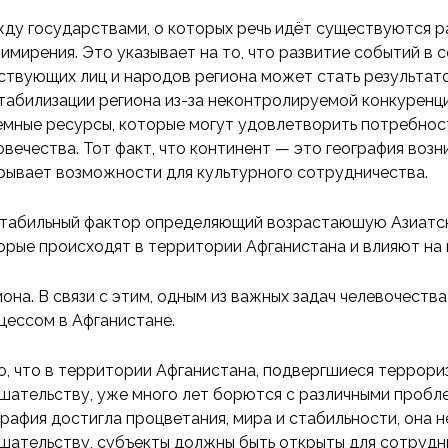
ду государствами, о которых речь идёт существуются 
римирения. Это указывает на то, что развитие событий в
ствующих лиц и народов региона может стать результато
табилизации региона из-за неконтролируемой конкуренци
емные ресурсы, которые могут удовлетворить потребности
овечества. Тот факт, что континент — это география воз
рывает возможности для культурного сотрудничества.
табильный фактор определяющий возрастаюшую Азиатску
орые происходят в территории Афганистана и влияют на 
иона. В связи с этим, одным из важных задач челевочест
цессом в Афганистане.
о, что в территории Афганистана, подвергшиеся террори
шательству, уже много лет борются с различными пробл
графия достигла процветания, мира и стабильности, она
шательству, субъекты должны быть открыты для сотруд