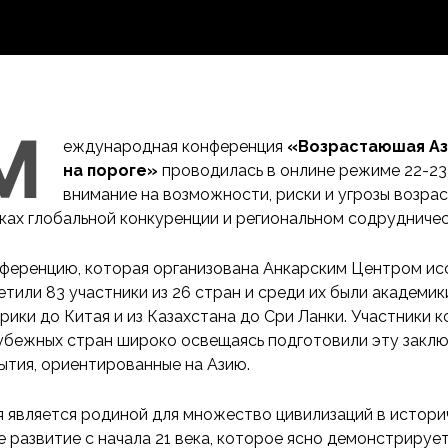
М
еждународная конференция
«Возрастаюшая Аз
на пороге»
проводилась в онлине режиме 22-23 
внимание на возможности, риски и угрозы возра
ках глобальной конкуренции и региональном содрудничес
ференцию, которая организована Анкарским Центром исс
етили 83 участники из 26 стран и среди их были академик
рики до Китая и из Казахстана до Сри Ланки. Участники 
убежных стран широко освещаясь подготовили эту закл
ытия, ориентированные на Азию.
я является родиной для множество цивилизаций в истори
е развитие с начала 21 века, которое ясно демонстрируе