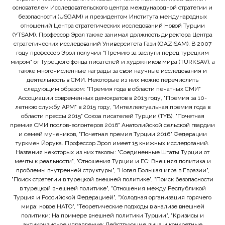
основателем Исследовательского центра международной стратегии и
безопасности (USGAM) и президентом Института международных
отношений Центра стратегических исследований Новой Турции
(YTSAM). Профессор Эрол также занимал должность директора Центра
стратегических исследований Университета Гази (GAZISAM). В 2007
году профессор Эрол получил "Премию за заслуги перед турецким
миром" от Турецкого фонда писателей и художников мира (TÜRKSAV), а
также многочисленные награды за свои научные исследования и
деятельность в СМИ. Некоторые из них можно перечислить
следующим образом: "Премия года в области печатных СМИ"
Ассоциации современных демократов в 2013 году, "Премия за 10-
летнюю службу APM" в 2015 году, "Интеллектуальная премия года в
области прессы 2015" Союза писателей Турции (TYB), "Почетная
премия СМИ послов-волонтеров 2016" Анатолийской сельской гвардии
и семей мучеников, "Почетная премия Турции 2016" Федерации
туркмен Йорука. Профессор Эрол имеет 15 книжных исследований.
Названия некоторых из них таковы: "Соединенные Штаты Турции от
мечты к реальности", "Отношения Турции и ЕС: Внешняя политика и
проблемы внутренней структуры", "Новая Большая игра в Евразии",
"Поиск стратегии в турецкой внешней политике", "Поиск безопасности
в турецкой внешней политике", "Отношения между Республикой
Турция и Российской Федерацией", "Холодная организация горячего
мира: новое НАТО", "Теоретические подходы в анализе внешней
политики: На примере внешней политики Турции", "Кризисы и
антикризисное управление: Действующие лица и конкретные