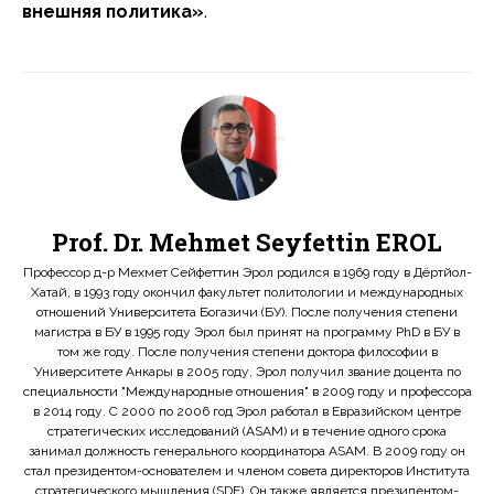
внешняя политика»
.
Prof. Dr. Mehmet Seyfettin EROL
Профессор д-р Мехмет Сейфеттин Эрол родился в 1969 году в Дёртйол-
Хатай, в 1993 году окончил факультет политологии и международных
отношений Университета Богазичи (БУ). После получения степени
магистра в БУ в 1995 году Эрол был принят на программу PhD в БУ в
том же году. После получения степени доктора философии в
Университете Анкары в 2005 году, Эрол получил звание доцента по
специальности "Международные отношения" в 2009 году и профессора
в 2014 году. С 2000 по 2006 год Эрол работал в Евразийском центре
стратегических исследований (ASAM) и в течение одного срока
занимал должность генерального координатора ASAM. В 2009 году он
стал президентом-основателем и членом совета директоров Института
стратегического мышления (SDE). Он также является президентом-