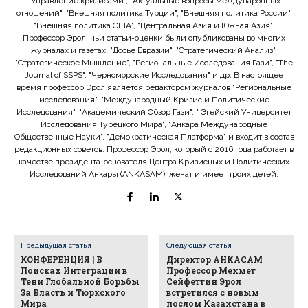
"Управление кризисами", "Актуальные вопросы международных
отношений", "Внешняя политика Турции", "Внешняя политика России",
"Внешняя политика США", "Центральная Азия и Южная Азия".
Профессор Эрол, чьи статьи-оценки были опубликованы во многих
журналах и газетах: "Досье Евразии", "Стратегический Анализ",
"Стратегическое Мышление", "Региональные Исследования Гази", "The
Journal of SSPS", "Черноморские Исследования" и др. В настоящее
время профессор Эрол является редактором журналов "Региональные
исследования", "Международный Кризис и Политические
Исследования", "Академический Обзор Гази", " Эгейский Университет
Исследования Турецкого Мира", "Анкара Международные
Общественные Науки", "Демократическая Платформа" и входит в состав
редакционных советов. Профессор Эрол, который с 2016 года работает в
качестве президента-основателя Центра Кризисных и Политических
Исследований Анкары (ANKASAM), женат и имеет троих детей.
Предыдущая статья
Следующая статья
КОНФЕРЕНЦИЯ | В
Директор АНКАСАМ
Поисках Интеграции в
Профессор Мехмет
Тени Глобальной Борьбы
Сейфеттин Эрол
За Власть и Тюркского
встретился с новым
Мира
послом Казахстана в