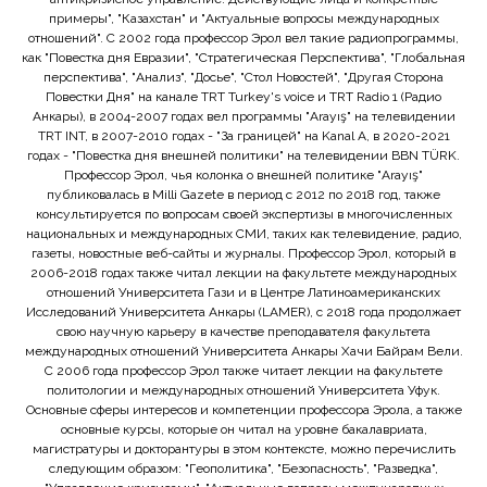
примеры", "Казахстан" и "Актуальные вопросы международных
отношений". С 2002 года профессор Эрол вел такие радиопрограммы,
как "Повестка дня Евразии", "Стратегическая Перспектива", "Глобальная
перспектива", "Анализ", "Досье", "Стол Новостей", "Другая Сторона
Повестки Дня" на канале TRT Turkey's voice и TRT Radio 1 (Радио
Анкары), в 2004-2007 годах вел программы "Arayış" на телевидении
TRT INT, в 2007-2010 годах - "За границей" на Kanal A, в 2020-2021
годах - "Повестка дня внешней политики" на телевидении BBN TÜRK.
Профессор Эрол, чья колонка о внешней политике "Arayış"
публиковалась в Milli Gazete в период с 2012 по 2018 год, также
консультируется по вопросам своей экспертизы в многочисленных
национальных и международных СМИ, таких как телевидение, радио,
газеты, новостные веб-сайты и журналы. Профессор Эрол, который в
2006-2018 годах также читал лекции на факультете международных
отношений Университета Гази и в Центре Латиноамериканских
Исследований Университета Анкары (LAMER), с 2018 года продолжает
свою научную карьеру в качестве преподавателя факультета
международных отношений Университета Анкары Хачи Байрам Вели.
С 2006 года профессор Эрол также читает лекции на факультете
политологии и международных отношений Университета Уфук.
Основные сферы интересов и компетенции профессора Эрола, а также
основные курсы, которые он читал на уровне бакалавриата,
магистратуры и докторантуры в этом контексте, можно перечислить
следующим образом: "Геополитика", "Безопасность", "Разведка",