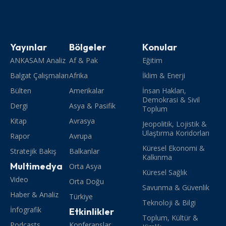
Yayınlar
Bölgeler
Konular
ANKASAM Analiz
Af & Pak
Eğitim
Balgat Çalışmaları
Afrika
İklim & Enerji
Bülten
Amerikalar
İnsan Hakları,
Demokrasi & Sivil
Dergi
Asya & Pasifik
Toplum
Kitap
Avrasya
Jeopolitik, Lojistik &
Ulaştırma Koridorları
Rapor
Avrupa
Küresel Ekonomi &
Stratejik Bakış
Balkanlar
Kalkınma
Multimedya
Orta Asya
Küresel Sağlık
Video
Orta Doğu
Savunma & Güvenlik
Haber & Analiz
Türkiye
Teknoloji & Bilgi
İnfografik
Etkinlikler
Toplum, Kültür &
Podcasts
Konferanslar