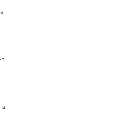
а,
нт
 в