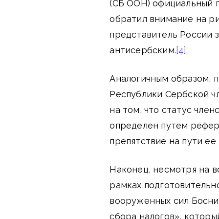
(СБ ООН) официальный 
обратил внимание на ри
представитель России з
антисербским.
[4]
Аналогичным образом, 
Республики Сербской чл
на том, что статус чле
определен путем рефер
препятствие на пути ее
Наконец, несмотря на в
рамках подготовительно
вооруженных сил Босни
сбора налогов», которы