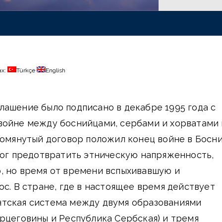
ах:
Türkçe
English
ашение было подписано в декабре 1995 года с
войне между боснийцами, сербами и хорватами 
помянутый договор положил конец войне в Босн
мог предотвратить этническую напряженность,
, но время от времени вспыхивавшую и
ос. В стране, где в настоящее время действует
тская система между двумя образованиями
рцеговины и Республика Сербская) и тремя