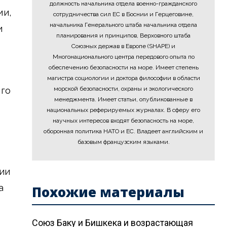
должность начальника отдела военно-гражданского
ии,
сотрудничества сил ЕС в Боснии и Герцеговине,
начальника Генерального штаба начальника отдела
и
планирования и принципов, Верховного штаба
Союзных держав в Европе (SHAPE) и
Многонационального центра передового опыта по
обеспечению безопасности на море. Имеет степень
магистра социологии и доктора философии в области
ого
морской безопасности, охраны и экологического
менеджмента. Имеет статьи, опубликованные в
национальных реферируемых журналах. В сферу его
научных интересов входят безопасность на море,
оборонная политика НАТО и ЕС. Владеет английским и
базовым французским языками.
ции
а
Похожие материалы
Союз Баку и Бишкека и возрастающая