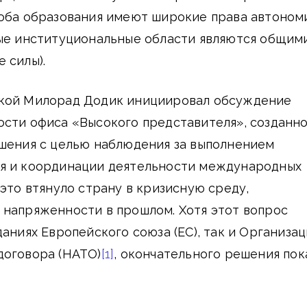
 оба образования имеют широкие права автоном
рые институциональные области являются общим
 силы).
кой Милорад Додик инициировал обсуждение
ости офиса «Высокого представителя», созданн
ашения с целью наблюдения за выполнением
я и координации деятельности международных
 это втянуло страну в кризисную среду,
 напряженности в прошлом. Хотя этот вопрос
даниях Европейского союза (ЕС), так и Организа
договора (НАТО)
[1]
, окончательного решения пок