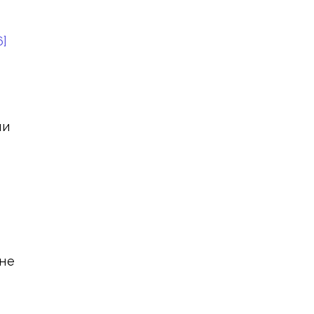
6]
ии
 не