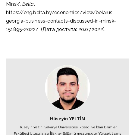
Minsk”,
Belta
,
https://eng.belta.by/economics/view/belarus-
georgia-business-contacts-discussed-in-minsk-
151895-2022/, (Дата доступа: 20.07.2022).
Hüseyin YELTİN
Hüseyin Yeltin, Sakarya Üniversitesi İktisadi ve İdari Bilimler
Fakültesi Uluslararası İlişkiler Bölümü mezunudur. Yüksek lisans