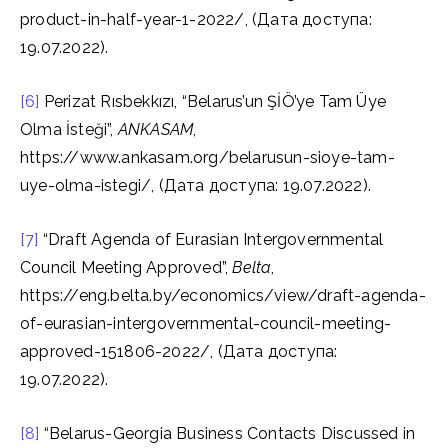
product-in-half-year-1-2022/, (Дата доступа:
19.07.2022).
[6]
Perizat Rısbekkızı, “Belarus’un ŞİÖ’ye Tam Üye
Olma İsteği”,
ANKASAM
,
https://www.ankasam.org/belarusun-sioye-tam-
uye-olma-istegi/, (Дата доступа: 19.07.2022).
[7]
“Draft Agenda of Eurasian Intergovernmental
Council Meeting Approved”,
Belta
,
https://eng.belta.by/economics/view/draft-agenda-
of-eurasian-intergovernmental-council-meeting-
approved-151806-2022/, (Дата доступа:
19.07.2022).
[8]
“Belarus-Georgia Business Contacts Discussed in