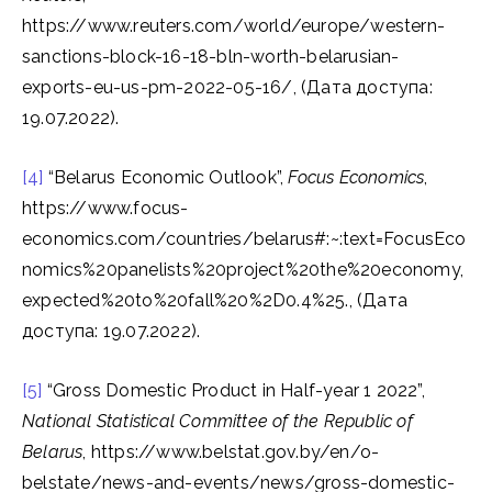
https://www.reuters.com/world/europe/western-
sanctions-block-16-18-bln-worth-belarusian-
exports-eu-us-pm-2022-05-16/, (Дата доступа:
19.07.2022).
[4]
“Belarus Economic Outlook”,
Focus Economics
,
https://www.focus-
economics.com/countries/belarus#:~:text=FocusEco
nomics%20panelists%20project%20the%20economy,
expected%20to%20fall%20%2D0.4%25., (Дата
доступа: 19.07.2022).
[5]
“Gross Domestic Product in Half-year 1 2022”,
National Statistical Committee of the Republic of
Belarus
, https://www.belstat.gov.by/en/o-
belstate/news-and-events/news/gross-domestic-