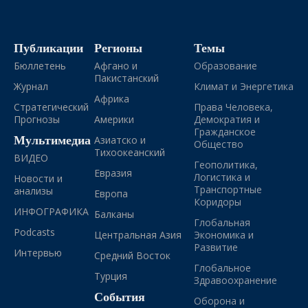
Публикации
Регионы
Темы
Бюллетень
Афгано и
Образование
Пакистанский
Журнал
Климат и Энергетика
Африка
Стратегический
Права Человека,
Прогнозы
Америки
Демократия и
Гражданское
Мультимедиа
Азиатско и
Общество
Тихоокеанский
ВИДЕО
Геополитика,
Евразия
Логистика и
Новости и
Транспортные
анализы
Европа
Коридоры
ИНФОГРАФИКА
Балканы
Глобальная
Podcasts
Центральная Азия
Экономика и
Развитие
Интервью
Средний Восток
Глобальное
Турция
Здравоохранение
События
Оборона и