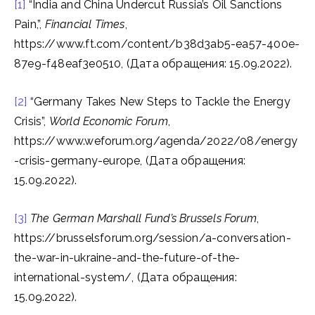
[1]
“India and China Undercut Russia’s Oil Sanctions
Pain,”,
Financial Times
,
https://www.ft.com/content/b38d3ab5-ea57-400e-
87e9-f48eaf3e0510, (Дата обращения: 15.09.2022).
[2]
“Germany Takes New Steps to Tackle the Energy
Crisis”,
World Economic Forum
,
https://www.weforum.org/agenda/2022/08/energy
-crisis-germany-europe, (Дата обращения:
15.09.2022).
[3]
The German Marshall Fund’s Brussels Forum
,
https://brusselsforum.org/session/a-conversation-
the-war-in-ukraine-and-the-future-of-the-
international-system/, (Дата обращения:
15.09.2022).