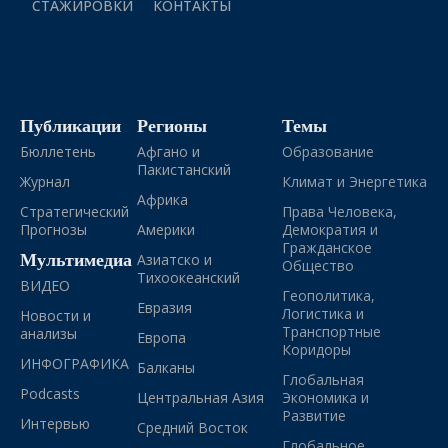
СТАЖИРОВКИ
КОНТАКТЫ
Публикации
Регионы
Темы
Бюллетень
Афгано и
Образование
Пакистанский
Журнал
Климат и Энергетика
Африка
Стратегический
Права Человека,
Прогнозы
Америки
Демократия и
Гражданское
Мультимедиа
Азиатско и
Общество
Тихоокеанский
ВИДЕО
Геополитика,
Евразия
Логистика и
Новости и
Транспортные
анализы
Европа
Коридоры
ИНФОГРАФИКА
Балканы
Глобальная
Podcasts
Центральная Азия
Экономика и
Развитие
Интервью
Средний Восток
Глобальное