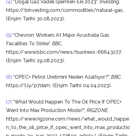
[4]
“Doğal Gaz Vadeli İşlemleri-Eki 2023”,
Investing,
https://tr.investing.com/commodities/natural-gas,
(Erişim Tarihi: 30.08.2023).
[5]
“Chevron: Workers At Major Avustralia Gas
Facalities To Strike”,
BBC
,
https://www.bbc.com/news/business-66643277,
(Erişim Tarihi: 29.08.2023).
[6]
“OPEC+ Petrol Üretimini Neden Azaltıyor?”,
BBC,
https://t.ly/p7dam, (Erişim Tarihi: 04.04.2023).
[7]
“What Would Happen To The Oil Price If OPEC+
Went İnto Max Production Mode?”,
RIGZONE,
https://www.rigzone.com/news/what_would_happe
n_to_the_oil_price_if_opec_went_into_max_productio
n_mode-29-aug-2023-173809-article/, (Erişim Tarihi: