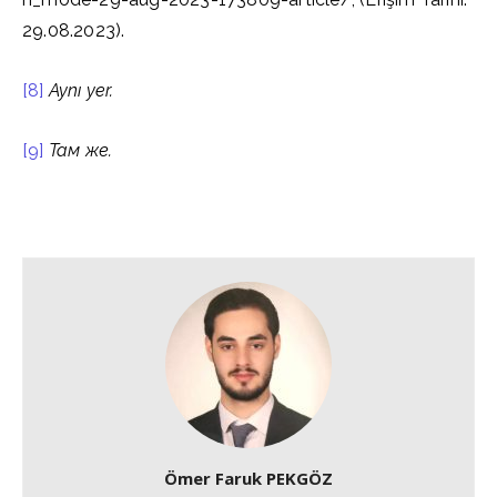
29.08.2023).
[8]
Aynı yer.
[9]
Там же.
Ömer Faruk PEKGÖZ