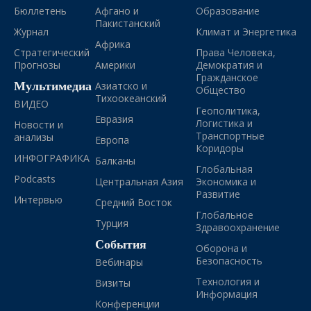
Бюллетень
Афгано и
Образование
Пакистанский
Журнал
Климат и Энергетика
Африка
Стратегический
Права Человека,
Прогнозы
Америки
Демократия и
Гражданское
Мультимедиа
Азиатско и
Общество
Тихоокеанский
ВИДЕО
Геополитика,
Евразия
Логистика и
Новости и
Транспортные
анализы
Европа
Коридоры
ИНФОГРАФИКА
Балканы
Глобальная
Podcasts
Центральная Азия
Экономика и
Развитие
Интервью
Средний Восток
Глобальное
Турция
Здравоохранение
События
Оборона и
Безопасность
Вебинары
Технология и
Визиты
Информация
Конференции