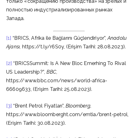
только «сокращению производства» на зрелых и
полностью индустриализированных рынках
Запада.
[1]
“BRICS, Afrika ile Bağlarını Güçlendiriyor”,
Anadolu
Ajansı,
https://t.ly/r6S0y, (Erişim Tarihi: 28.08.2023).
[2]
“BRICSSummit
:
Is A New Bloc Emerhing To Rival
US Leadership?”
, BBC,
https://www.bbc.com/news/world-africa-
66609633, (Erişim Tarihi: 25.08.2023).
[3]
“Brent Petrol Fiyatları”,
Bloomberg
,
https://www.bloomberght.com/emtia/brent-petrol,
(Erişim Tarihi: 30.08.2023).