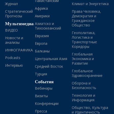
Пакистанский
Журнал
Климат и Энергетика
Африка
Стратегический
Права Человека,
Прогнозы
Америки
Демократия и
Гражданское
Мультимедиа
Азиатско и
Общество
Тихоокеанский
ВИДЕО
Геополитика,
Евразия
Логистика и
Новости и
Транспортные
анализы
Европа
Коридоры
ИНФОГРАФИКА
Балканы
Глобальная
Podcasts
Центральная Азия
Экономика и
Развитие
Интервью
Средний Восток
Глобальное
Турция
Здравоохранение
События
Оборона и
Безопасность
Вебинары
Технология и
Визиты
Информация
Конференции
Общество, Культура
Пресса
и Идентичность