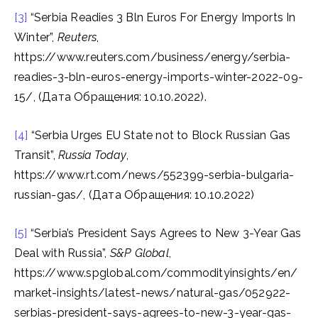
[3]
“Serbia Readies 3 Bln Euros For Energy Imports In
Winter”,
Reuters
,
https://www.reuters.com/business/energy/serbia-
readies-3-bln-euros-energy-imports-winter-2022-09-
15/, (Дата Обращения: 10.10.2022).
[4]
“Serbia Urges EU State not to Block Russian Gas
Transit”,
Russia Today
,
https://www.rt.com/news/552399-serbia-bulgaria-
russian-gas/, (Дата Обращения: 10.10.2022)
[5]
“Serbia’s President Says Agrees to New 3-Year Gas
Deal with Russia”,
S&P Global
,
https://www.spglobal.com/commodityinsights/en/
market-insights/latest-news/natural-gas/052922-
serbias-president-says-agrees-to-new-3-year-gas-