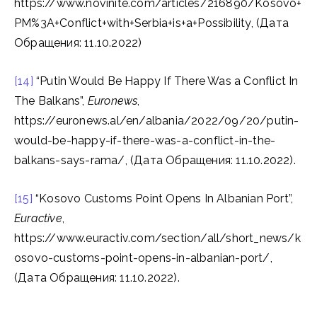
https://www.novinite.com/articles/216890/Kosovo+
PM%3A+Conflict+with+Serbia+is+a+Possibility, (Дата
Обращения: 11.10.2022)
[14]
“Putin Would Be Happy If There Was a Conflict In
The Balkans”,
Euronews
,
https://euronews.al/en/albania/2022/09/20/putin-
would-be-happy-if-there-was-a-conflict-in-the-
balkans-says-rama/, (Дата Обращения: 11.10.2022).
[15]
“Kosovo Customs Point Opens In Albanian Port”,
Euractive
,
https://www.euractiv.com/section/all/short_news/k
osovo-customs-point-opens-in-albanian-port/,
(Дата Обращения: 11.10.2022).