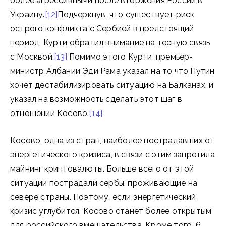
более агрессивными после вторжения России в
Украину.
[12]
Подчеркнув, что существует риск
острого конфликта с Сербией в предстоящий
период, Курти обратил внимание на тесную связь
с Москвой.
[13]
Помимо этого Курти, премьер-
министр Албании Эди Рама указал на то что Путин
хочет дестабилизировать ситуацию на Балканах, и
указал на возможность сделать этот шаг в
отношении Косово.
[14]
Косово, одна из стран, наиболее пострадавших от
энергетического кризиса, в связи с этим запретила
майнинг криптовалюты. Больше всего от этой
ситуации пострадали сербы, проживающие на
севере страны. Поэтому, если энергетический
кризис углубится, Косово станет более открытым
для российского вмешательства. Кроме того, 6