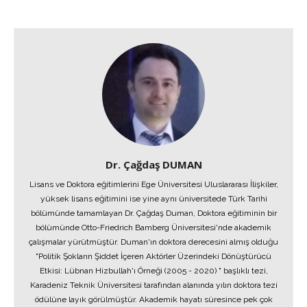
Dr. Çağdaş DUMAN
Lisans ve Doktora eğitimlerini Ege Üniversitesi Uluslararası İlişkiler,
yüksek lisans eğitimini ise yine aynı üniversitede Türk Tarihi
bölümünde tamamlayan Dr. Çağdaş Duman, Doktora eğitiminin bir
bölümünde Otto-Friedrich Bamberg Üniversitesi'nde akademik
çalışmalar yürütmüştür. Duman'ın doktora derecesini almış olduğu
"Politik Şokların Şiddet İçeren Aktörler Üzerindeki Dönüştürücü
Etkisi: Lübnan Hizbullah'ı Örneği (2005 - 2020) " başlıklı tezi,
Karadeniz Teknik Üniversitesi tarafından alanında yılın doktora tezi
ödülüne layık görülmüştür. Akademik hayatı süresince pek çok