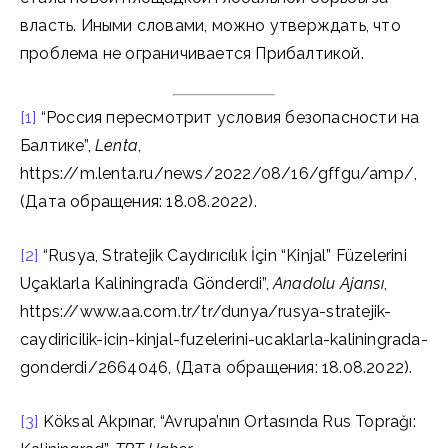
власть. Иными словами, можно утверждать, что
проблема не ограничивается Прибалтикой.
[1]
“Россия пересмотрит условия безопасности на
Балтике”,
Lenta
,
https://m.lenta.ru/news/2022/08/16/gffgu/amp/,
(Дата обращения: 18.08.2022).
[2]
“Rusya, Stratejik Caydırıcılık İçin “Kinjal” Füzelerini
Uçaklarla Kaliningrad’a Gönderdi”,
Anadolu Ajansı
,
https://www.aa.com.tr/tr/dunya/rusya-stratejik-
caydiricilik-icin-kinjal-fuzelerini-ucaklarla-kaliningrada-
gonderdi/2664046, (Дата обращения: 18.08.2022).
[3]
Köksal Akpınar, “Avrupa’nın Ortasında Rus Toprağı: