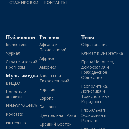
СТАЖИРОВКИ
КОНТАКТЫ
Публикации
Регионы
Темы
Бюллетень
Афгано и
Образование
Пакистанский
Журнал
Климат и Энергетика
Африка
Стратегический
Права Человека,
Прогнозы
Америки
Демократия и
Гражданское
Мультимедиа
Азиатско и
Общество
Тихоокеанский
ВИДЕО
Геополитика,
Евразия
Логистика и
Новости и
Транспортные
анализы
Европа
Коридоры
ИНФОГРАФИКА
Балканы
Глобальная
Podcasts
Центральная Азия
Экономика и
Развитие
Интервью
Средний Восток