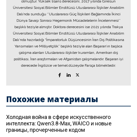
olmuştur. Yüksek lisans derecesini, 2017 yılında Giresun
Üniversitesi Sosyal Bilimler Enstitüsü Uluslararası İlişkiler Anabilim
Dalı’nda sunduğu ‘’Uluslararası Güç İlişkileri Bağlamında İkinci
Dünya Savaşı Sonrası Hegemonik Mücadelelerin İncelenmesi’’
başlıklı teziyle almıştır. Doktora derecesini ise 2021 yılında Trakya
Üniversitesi Sosyal Bilimler Enstitüsü Uluslararası İlişkiler Anabilim
Dalı‘nda hazırladığı “İmparatorluk Düşüncesinin İran Dış Politikasına
Yansımaları ve Milliyetçilik” başlıklı teziyle alan Başaran’ın başlıca
çalışma alanları Uluslararası ilişkiler kuramları, Amerikan dış
politikası, İran araştırmaları ve Afganistan çalışmalarıdır. Başaran iyi
derecede İngilizce ve temel düzeyde Farsça bilmektedir.
Похожие материалы
Холодная война в сфере искусственного
интеллекта: Qwen3.8-Max, WAICO и новые
границы, прочерченные кодом