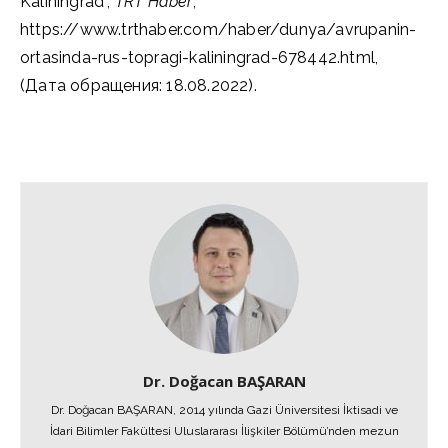
Kaliningrad”,
TRT Haber
,
https://www.trthaber.com/haber/dunya/avrupanin-
ortasinda-rus-topragi-kaliningrad-678442.html,
(Дата обращения: 18.08.2022).
Dr. Doğacan BAŞARAN
Dr. Doğacan BAŞARAN, 2014 yılında Gazi Üniversitesi İktisadi ve
İdari Bilimler Fakültesi Uluslararası İlişkiler Bölümü’nden mezun