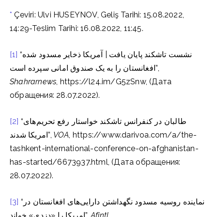
*
Çeviri: Ulvi HUSEYNOV, Geliş Tarihi: 15.08.2022,
14:29-Teslim Tarihi: 16.08.2022, 11:45.
[1]
“نشست تاشکند پایان یافت | آمریکا ذخایر مسدود شده
افغانستان را به یک صندوق امانی سپرده است”,
Shahrarnews
, https://l24.im/G5zSnw, (Дата
обращения: 28.07.2022).
[2]
“طالبان در کنفرانس تاشکند خواستار رفع تحریم‌های
امریکا شدند”,
VOA
, https://www.darivoa.com/a/the-
tashkent-international-conference-on-afghanistan-
has-started/6673937.html, (Дата обращения:
28.07.2022).
[3]
“نماینده روسیه مسدود نگهداشتن دارایی‌های افغانستان در
امریکا را «دزدی» خواند”,
Afintl
,