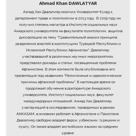
Ahmad Khan DAWLATYAR
Ахмад Хан Давлатияр окончил Университет Кундуз,
департамент права и политологии в 2013 году. В 2019 году он
получил степень магистра в Институте социальных наук
Анкарского университета на факультете политологии, защитив
диссертацию на тему "Сравнительный анализ принципа
разделения властей в конституциях Турецкой Республики и
Исламской Республики Афганистан". Давлатияр,
участвовавший в различных научных мероприятиях,
представлял доклады и статьи, посвященные проблеме
Афганистана. В этом контексте была опубликована его
презентация под названием "Религиозные и идеологические
причины афганской проблемы". В настоящее время он
продолжает обучение в докторантуре Анкарского
университета, Институт социальных наук, факультет
международных отношений. Ахмад Хан Давлатияр,
участвующий в исследованиях, проводимых в рамках
ANKASAM, в основном работает в Афганистане и Пакистане.
Давлатияр свободно владеет фарси, узбекским, турецким и
пушту. Он также владеет английским языком на среднем
уровне.