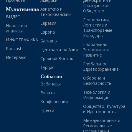
Прогнозы
Америки
Демократия и
Гражданское
Мультимедиа
Азиатско и
Общество
Тихоокеанский
ВИДЕО
Геополитика,
Евразия
Логистика и
Новости и
Транспортные
анализы
Европа
Коридоры
ИНФОГРАФИКА
Балканы
Глобальная
Podcasts
Центральная Азия
Экономика и
Развитие
Интервью
Средний Восток
Глобальное
Турция
Здравоохранение
События
Оборона и
Безопасность
Вебинары
Технология и
Визиты
Информация
Конференции
Общество, Культура
Пресса
и Идентичность
Международные и
Региональные
Организации