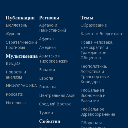
Публикации
Регионы
Темы
Бюллетень
Афгано и
Образование
Пакистанский
Журнал
Климат и Энергетика
Африка
Стратегический
Права Человека,
Прогнозы
Америки
Демократия и
Гражданское
Мультимедиа
Азиатско и
Общество
Тихоокеанский
ВИДЕО
Геополитика,
Евразия
Логистика и
Новости и
Транспортные
анализы
Европа
Коридоры
ИНФОГРАФИКА
Балканы
Глобальная
Podcasts
Центральная Азия
Экономика и
Развитие
Интервью
Средний Восток
Глобальное
Турция
Здравоохранение
События
Оборона и
Безопасность