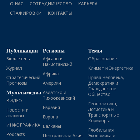
О НАС
СОТРУДНИЧЕСТВО
КАРЬЕРА
СТАЖИРОВКИ
КОНТАКТЫ
Публикации
Регионы
Темы
Бюллетень
Афгано и
Образование
Пакистанский
Журнал
Климат и Энергетика
Африка
Стратегический
Права Человека,
Прогнозы
Америки
Демократия и
Гражданское
Мультимедиа
Азиатско и
Общество
Тихоокеанский
ВИДЕО
Геополитика,
Евразия
Логистика и
Новости и
Транспортные
анализы
Европа
Коридоры
ИНФОГРАФИКА
Балканы
Глобальная
Podcasts
Центральная Азия
Экономика и