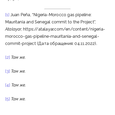
[1]
Juan Peña, “Nigeria-Morocco gas pipeline:
Mauritania and Senegal commit to the Project”,
Atalayar,
https://atalayar.com/en/content/nigeria-
morocco-gas-pipeline-mauritania-and-senegal-
commit-project (Дата обращения: 04.11.2022).
[2]
Там же
.
[3]
Там же
.
[4]
Там же
.
[5]
Там же
.