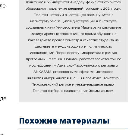
политика" и Университет Анадолу, факультет открытого
ле
образования, отделение внешней торговли в 2023 году.
Гюльтен, который в настоящее время учится в
магистратуре с защитой диссертации в Институте
социальных наук Университета Мармара на факультете
международных отношений, во время обучения в
бакалавриате провел семестр в качестве студента на
факультете международных и политических
исследований Лодзинского университета в рамках
программы Erasmus+. Гюльтен работает ассистентом по
исследованиям Азиатско-Тихоокеанского региона в
ANKASAM, его основными сферами интересов
являются американская внешняя политика, Азиатско-
Тихоокеанский регион и международное право.
Гюльтен свободно владеет английским языком.
оде
Похожие материалы