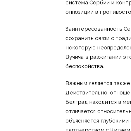
система Сербии и конт
оппозиции в противосто
Заинтересованность Сер
сохранить связи с тра
некоторую неопределен
Вучича в разжигании э
беспокойства.
Важным является также 
Действительно, отноше
Белград находится в ме
отличается относительн
объясняется глубокими
партнерством с Китаем.