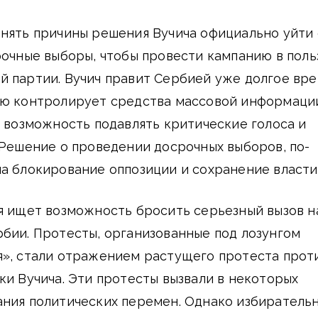
онять причины решения Вучича официально уйти 
рочные выборы, чтобы провести кампанию в поль
й партии. Вучич правит Сербией уже долгое вр
ью контролирует средства массовой информаци
у возможность подавлять критические голоса и
 Решение о проведении досрочных выборов, по-
а блокирование оппозиции и сохранение власти
я ищет возможность бросить серьезный вызов н
бии. Протесты, организованные под лозунгом
я», стали отражением растущего протеста прот
ки Вучича. Эти протесты вызвали в некоторых
ания политических перемен. Однако избиратель