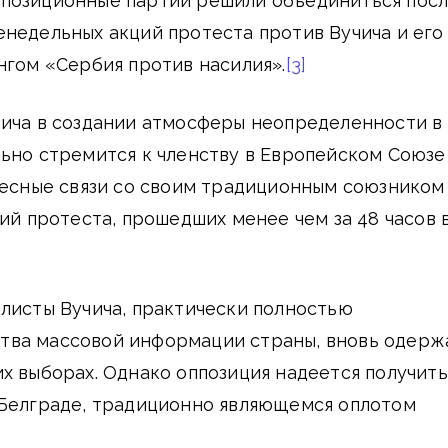
позиционные партии решили объединиться пос
недельных акций протеста против Вучича и его
нгом «Сербия против насилия».
[3]
чича в создании атмосферы неопределенности в
ьно стремится к членству в Европейском Союзе
тесные связи со своим традиционным союзником
ций протеста, прошедших менее чем за 48 часов 
листы Вучича, практически полностью
ва массовой информации страны, вновь одерж
х выборах. Однако оппозиция надеется получить
 Белграде, традиционно являющемся оплотом