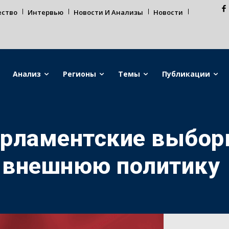
ество
Интервью
Новости И Анализы
Новости
Анализ
Регионы
Темы
Публикации
рламентские выборы
а внешнюю политику