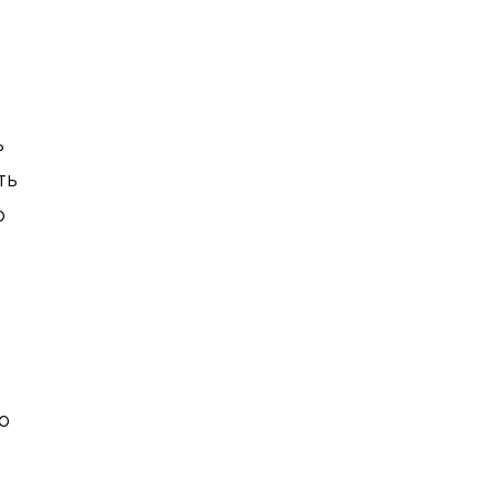
ь
ть
о
.
о