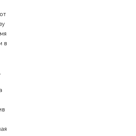
от
зу
емя
и в
.
а
ив
ная