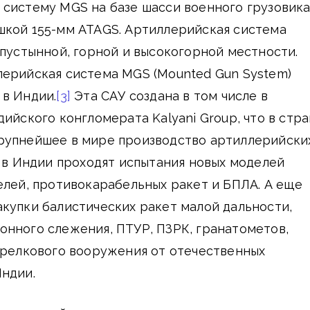
 систему MGS на базе шасси военного грузовик
шкой 155-мм ATAGS. Артиллерийская система
 пустынной, горной и высокогорной местности.
лерийская система MGS (Mounted Gun System)
 в Индии.
[3]
Эта САУ создана в том числе в
дийского конгломерата Kalyani Group, что в стр
рупнейшее в мире производство артиллерийски
 в Индии проходят испытания новых моделей
елей, противокарабельных ракет и БПЛА. А еще
купки балистических ракет малой дальности,
онного слежения, ПТУР, ПЗРК, гранатометов,
трелкового вооружения от отечественных
ндии.