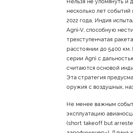
Нельзя не упомянуть и 
несколько лет событий
2022 года, Индия испы
Agni-V, способную нест
трехступенчатая ракета
расстоянии до 5400 км.
серии Agni с дальность
считаются основой инд
Эта стратегия предусм
оружия с воздушных, на
Не менее важным событи
эксплуатацию авианосца
(short takeoff but arres
аэрофинишер»). Длина к