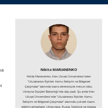
Nikita MARIANENKO
ра
Nikita Marianenko, Kiev Ulusal Üniversitesi'nden
,
"Uluslararası İlişkiler, Kamu İletişimi ve Bölgesel
и
Çalışmalar" alanında lisans derecesiyle mezun oldu.
Ukrayna Dışişleri Bakanlığı'nda staj yaptı. Şu anda Kiev
Ulusal Üniversitesi'nde "Uluslararası İlişkiler, Kamu
İletişimi ve Bölgesel Çalışmalar" alanında yüksek lisans
eğitimi almaktadır. Ukraynaca, Rusça, İngilizce ve Arapça