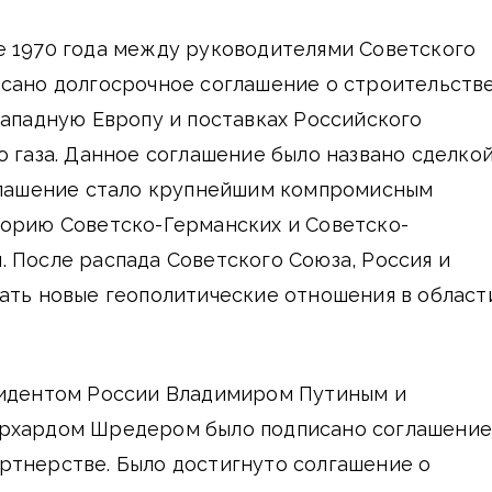
е 1970 года между руководителями Советского
исано долгосрочное соглашение о строительств
Западную Европу и поставках Российского
о газа. Данное соглашение было названо сделко
оглашение стало крупнейшим компромисным
торию Советско-Германских и Советско-
 После распада Советского Союза, Россия и
ать новые геополитические отношения в област
зидентом России Владимиром Путиным и
рхардом Шредером было подписано соглашение
ртнерстве. Было достигнуто солгашение о