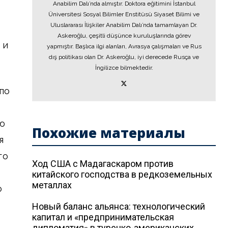
Anabilim Dalı’nda almıştır. Doktora eğitimini İstanbul
Üniversitesi Sosyal Bilimler Enstitüsü Siyaset Bilimi ve
Uluslararası İlişkiler Anabilim Dalı’nda tamamlayan Dr.
Askeroğlu, çeşitli düşünce kuruluşlarında görev
 и
yapmıştır. Başlıca ilgi alanları, Avrasya çalışmaları ve Rus
dış politikası olan Dr. Askeroğlu, iyi derecede Rusça ve
İngilizce bilmektedir.
по
ью
Похожие материалы
я
го
Ход США с Мадагаскаром против
китайского господства в редкоземельных
металлах
о
Новый баланс альянса: технологический
капитал и «предпринимательская
дипломатия» в турецко-американских