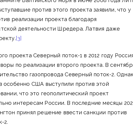
саммите Балтийского моря в июне 2008 года Лит
ыступавшие против этого проекта заявили, что у
тив реализации проекта благодаря
тской деятельности Шредера. Латвия даже
оекту.
[3]
го проекта Северный поток-1 в 2012 году Россия
воры по реализации второго проекта. В сентябр
оительство газопровода Северный поток-2. Одна
в особенно США выступили против этой
вании, что это геополитический проект
ьно интересам России. В последние месяцы 202
нгтон принял решение ввести санкции против
-2.