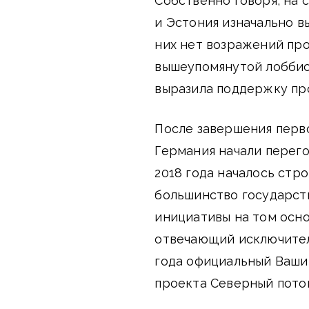
Собственно говоря, на 
и Эстония изначально в
них нет возражений про
вышеупомянутой лоббис
выразила поддержку пр
После завершения перво
Германия начали перего
2018 года началось стр
большинство государст
инициативы на том осно
отвечающий исключител
года официальный Ваши
проекта Северный поток