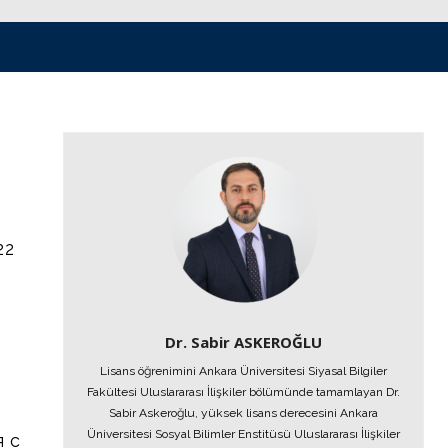
22
Dr. Sabir ASKEROĞLU
Lisans öğrenimini Ankara Üniversitesi Siyasal Bilgiler
Fakültesi Uluslararası İlişkiler bölümünde tamamlayan Dr.
Sabir Askeroğlu, yüksek lisans derecesini Ankara
Üniversitesi Sosyal Bilimler Enstitüsü Uluslararası İlişkiler
я с