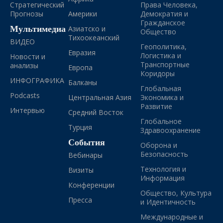
Стратегический
Права Человека,
Прогнозы
Америки
Демократия и
Гражданское
Мультимедиа
Азиатско и
Общество
Тихоокеанский
ВИДЕО
Геополитика,
Евразия
Логистика и
Новости и
Транспортные
анализы
Европа
Коридоры
ИНФОГРАФИКА
Балканы
Глобальная
Podcasts
Центральная Азия
Экономика и
Развитие
Интервью
Средний Восток
Глобальное
Турция
Здравоохранение
События
Оборона и
Безопасность
Вебинары
Технология и
Визиты
Информация
Конференции
Общество, Культура
Пресса
и Идентичность
Международные и