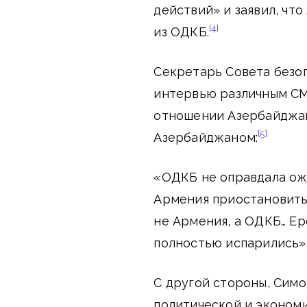
действий» и заявил, чт
[4]
из ОДКБ.
Секретарь Совета безо
интервью различным СМ
отношении Азербайджан
[5]
Азербайджаном:
«ОДКБ не оправдала ожи
Армения приостановить
не Армения, а ОДКБ… Ер
полностью испарились»
С другой стороны, Симо
политической и эконом