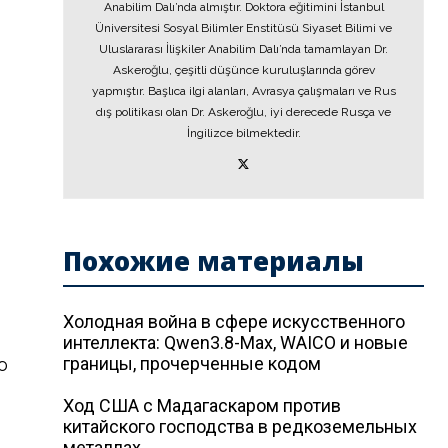
Anabilim Dalı’nda almıştır. Doktora eğitimini İstanbul
Üniversitesi Sosyal Bilimler Enstitüsü Siyaset Bilimi ve
Uluslararası İlişkiler Anabilim Dalı’nda tamamlayan Dr.
Askeroğlu, çeşitli düşünce kuruluşlarında görev
yapmıştır. Başlıca ilgi alanları, Avrasya çalışmaları ve Rus
dış politikası olan Dr. Askeroğlu, iyi derecede Rusça ve
İngilizce bilmektedir.
Похожие материалы
Холодная война в сфере искусственного
интеллекта: Qwen3.8-Max, WAICO и новые
границы, прочерченные кодом
ю
Ход США с Мадагаскаром против
китайского господства в редкоземельных
металлах