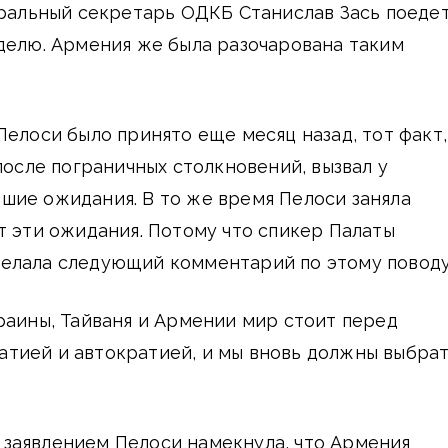
еральный секретарь ОДКБ Станислав Зась поедет
делю. Армения же была разочарована таким
Пелоси было принято еще месяц назад, тот факт,
после пограничных столкновений, вызвал у
шие ожидания. В то же время Пелоси заняла
т эти ожидания. Потому что спикер Палаты
елала следующий комментарий по этому поводу
раины, Тайваня и Армении мир стоит перед
тией и автократией, и мы вновь должны выбра
заявлением Пелоси намекнула, что Армения