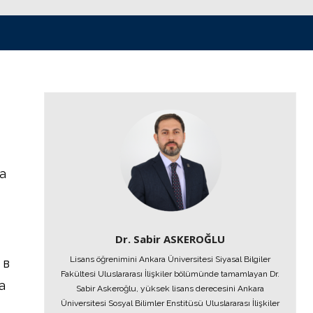
а
Dr. Sabir ASKEROĞLU
Lisans öğrenimini Ankara Üniversitesi Siyasal Bilgiler
 в
Fakültesi Uluslararası İlişkiler bölümünde tamamlayan Dr.
а
Sabir Askeroğlu, yüksek lisans derecesini Ankara
Üniversitesi Sosyal Bilimler Enstitüsü Uluslararası İlişkiler