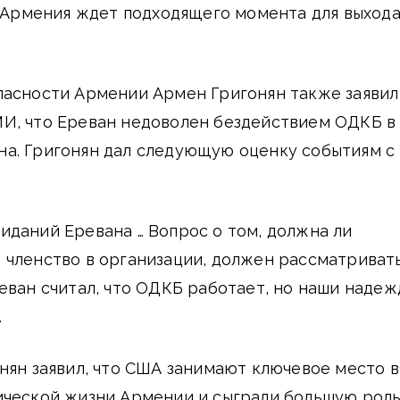
о Армения ждет подходящего момента для выход
пасности Армении Армен Григонян также заявил
И, что Ереван недоволен бездействием ОДКБ в
а. Григонян дал следующую оценку событиям с
даний Еревана … Вопрос о том, должна ли
 членство в организации, должен рассматриват
еван считал, что ОДКБ работает, но наши наде
.
нян заявил, что США занимают ключевое место в
ической жизни Армении и сыграли большую роль