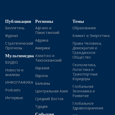
Публикации
Регионы
Темы
Бюллетень
Афгано и
Образование
Пакистанский
Журнал
Климат и Энергетика
Африка
Стратегический
Права Человека,
Прогнозы
Америки
Демократия и
Гражданское
Мультимедиа
Азиатско и
Общество
Тихоокеанский
ВИДЕО
Геополитика,
Евразия
Логистика и
Новости и
Транспортные
анализы
Европа
Коридоры
ИНФОГРАФИКА
Балканы
Глобальная
Podcasts
Центральная Азия
Экономика и
Развитие
Интервью
Средний Восток
Глобальное
Турция
Здравоохранение
События