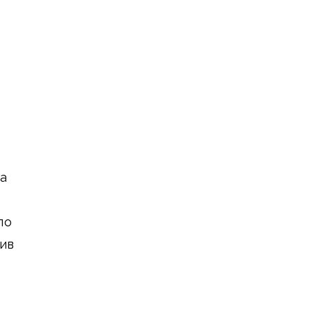
а
по
ив