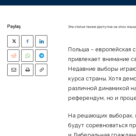
Paylaş
Эта статья также доступна на этих язык
Польша – европейская с
привлекает внимание с
Недавние выборы играю
курса страны. Хотя дем
различной динамикой на
референдум, но и проц
На решающих выборах, к
будут соревноваться п
и Либеральная гражданс