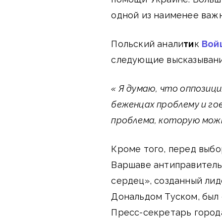
одной из наименее важ
Польский анали
ти
к
Вой
следующие высказыван
« Я думаю, что оппозиц
беженцах проблему и го
проблема, которую можн
Кроме того, перед выбо
Варшаве антиправитель
сердец», созданный ли
Дональдом Туском, был
Пресс-секретарь город