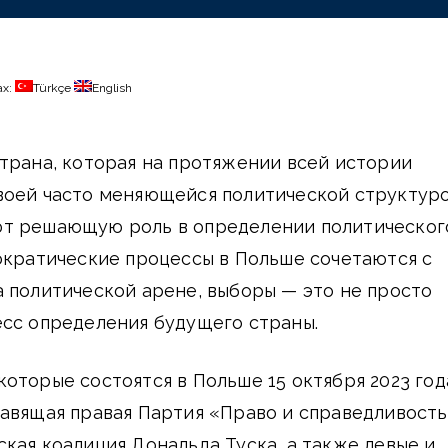
ах:
Türkçe
English
трана, которая на протяжении всей истории
воей часто меняющейся политической структуро
т решающую роль в определении политическог
ократические процессы в Польше сочетаются с
 политической арене, выборы — это не просто
есс определения будущего страны.
оторые состоятся в Польше 15 октября 2023 год
равящая правая Партия «Право и справедливость
кая коалиция Дональда Туска, а также левые и