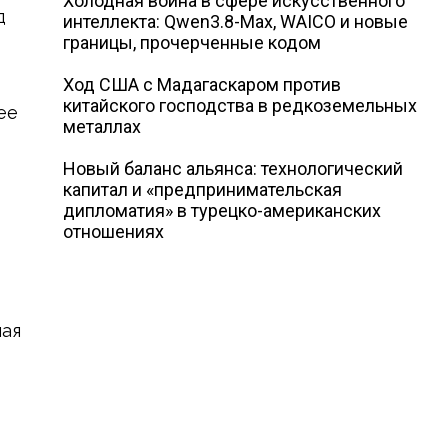
Холодная война в сфере искусственного
д
интеллекта: Qwen3.8-Max, WAICO и новые
границы, прочерченные кодом
Ход США с Мадагаскаром против
китайского господства в редкоземельных
ее
металлах
Новый баланс альянса: технологический
капитал и «предпринимательская
дипломатия» в турецко-американских
отношениях
ная