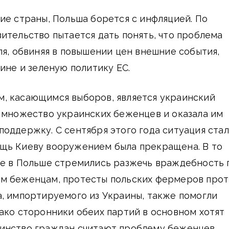
ие страны, Польша борется с инфляцией. По
ительство пытается дать понять, что проблема
ля, обвиняя в повышении цен внешние события,
аине и зеленую политику ЕС.
, касающимся выборов, является украинский
 множество украинских беженцев и оказала им
оддержку. С сентября этого года ситуация стал
щь Киеву вооружением была прекращена. В то
ые в Польше стремились разжечь враждебность 
м беженцам, протесты польских фермеров прот
, импортируемого из Украины, также помогли
ако сторонники обеих партий в основном хотят
инство граждан считают проблему беженцев