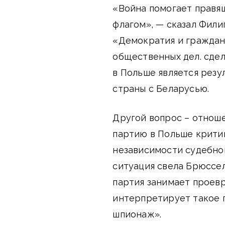
«Война помогает правя
флагом», — сказал Фил
«Демократия и граждан
общественных дел. сдел
в Польше является рез
страны с Беларусью.
Другой вопрос – отнош
партию в Польше крити
независимости судебной 
ситуация свела Брюссел
партия занимает проев
интерпретирует такое 
шпионаж».