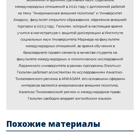
экономики и административных наук, отделение
международных отношений в 2021 году с дипломной работой
на тему "Американская внешняя политика" и Университет
Анадолу, факультет открытого образования, отделение внешней
торговли в 2023 году. Гюльтен, который в настоящее время
учится в магистратуре с защитой диссертации в Институте
социальных наук Университета Мармара на факультете
международных отношений, во время обучения в
бакалавриате провел семестр в качестве студента на
факультете международных и политических исследований
Лодзинского университета в рамках программы Erasmus+.
Гюльтен работает ассистентом по исследованиям Азиатско-
Тихоокеанского региона в ANKASAM, его основными сферами
интересов являются американская внешняя политика,
Азиатско-Тихоокеанский регион и международное право.
Гюльтен свободно владеет английским языком.
Похожие материалы