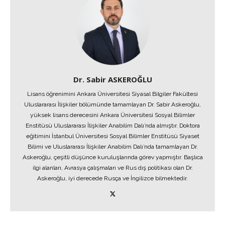
Dr. Sabir ASKEROĞLU
Lisans öğrenimini Ankara Üniversitesi Siyasal Bilgiler Fakültesi
Uluslararası İlişkiler bölümünde tamamlayan Dr. Sabir Askeroğlu,
yüksek lisans derecesini Ankara Üniversitesi Sosyal Bilimler
Enstitüsü Uluslararası İlişkiler Anabilim Dalı’nda almıştır. Doktora
eğitimini İstanbul Üniversitesi Sosyal Bilimler Enstitüsü Siyaset
Bilimi ve Uluslararası İlişkiler Anabilim Dalı’nda tamamlayan Dr.
Askeroğlu, çeşitli düşünce kuruluşlarında görev yapmıştır. Başlıca
ilgi alanları, Avrasya çalışmaları ve Rus dış politikası olan Dr.
Askeroğlu, iyi derecede Rusça ve İngilizce bilmektedir.