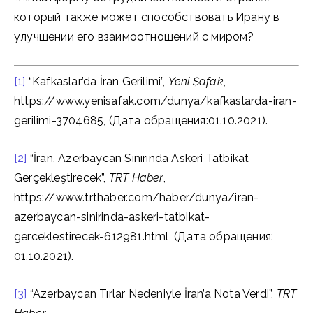
который также может способствовать Ирану в
улучшении его взаимоотношений с миром?
[1]
“Kafkaslar’da İran Gerilimi”,
Yeni Şafak
,
https://www.yenisafak.com/dunya/kafkaslarda-iran-
gerilimi-3704685, (Дата обращения:01.10.2021).
[2]
“İran, Azerbaycan Sınırında Askeri Tatbikat
Gerçekleştirecek”,
TRT Haber
,
https://www.trthaber.com/haber/dunya/iran-
azerbaycan-sinirinda-askeri-tatbikat-
gerceklestirecek-612981.html, (Дата обращения:
01.10.2021).
[3]
“Azerbaycan Tırlar Nedeniyle İran’a Nota Verdi”,
TRT