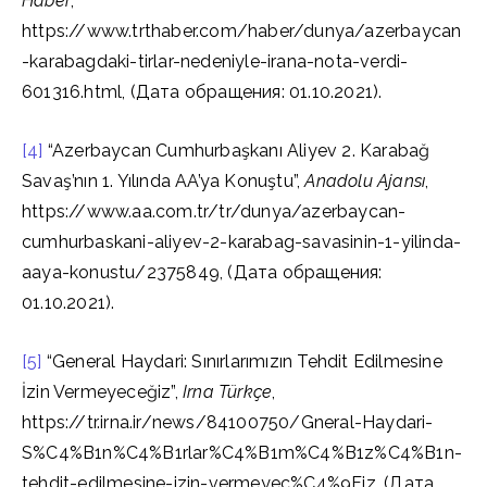
Haber
,
https://www.trthaber.com/haber/dunya/azerbaycan
-karabagdaki-tirlar-nedeniyle-irana-nota-verdi-
601316.html, (Дата обращения: 01.10.2021).
[4]
“Azerbaycan Cumhurbaşkanı Aliyev 2. Karabağ
Savaş’nın 1. Yılında AA’ya Konuştu”,
Anadolu Ajansı
,
https://www.aa.com.tr/tr/dunya/azerbaycan-
cumhurbaskani-aliyev-2-karabag-savasinin-1-yilinda-
aaya-konustu/2375849, (Дата обращения:
01.10.2021).
[5]
“General Haydari: Sınırlarımızın Tehdit Edilmesine
İzin Vermeyeceğiz”,
Irna Türkçe
,
https://tr.irna.ir/news/84100750/Gneral-Haydari-
S%C4%B1n%C4%B1rlar%C4%B1m%C4%B1z%C4%B1n-
tehdit-edilmesine-izin-vermeyec%C4%9Fiz, (Дата