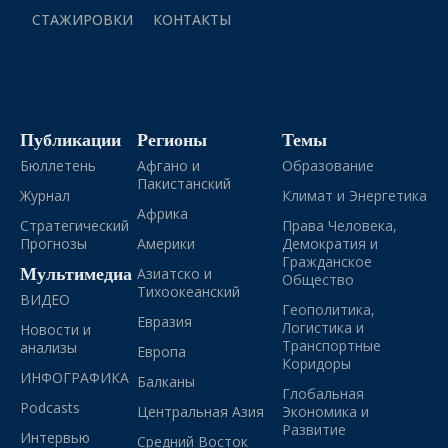
СТАЖИРОВКИ
КОНТАКТЫ
Публикации
Регионы
Темы
Бюллетень
Афгано и
Образование
Пакистанский
Журнал
Климат и Энергетика
Африка
Стратегический
Права Человека,
Прогнозы
Америки
Демократия и
Гражданское
Мультимедиа
Азиатско и
Общество
Тихоокеанский
ВИДЕО
Геополитика,
Евразия
Логистика и
Новости и
Транспортные
анализы
Европа
Коридоры
ИНФОГРАФИКА
Балканы
Глобальная
Podcasts
Центральная Азия
Экономика и
Развитие
Интервью
Средний Восток