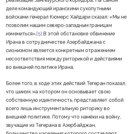
реализации Зангезурского коридора. На самом
деле командующий иранскими сухопутными
войсками генерал Кюмерс Хайдари сказал: «Мы не
позволим нашим северо-западным границам
измениться».
[5]
В этой обстановке обвинение
Ирана в сотрудничестве Азербайджана с
сионизмом является конкретным отражением
несоответствия между риторикой и действиями
во внешней политике Ирана.
Более того, в ходе этих действий Тегеран показал,
что шиизм, на котором он основывает свою
собственную идентичность, представляет собой
всего лишь инструментальную риторику во
внешней политике. Потому что намёки на войну,
звучащие из Тегерана в Азербайджан,
большинство населения которого составляют