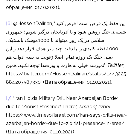
обращения: 01.10.2021).
[6]
@HosseinDalirian, “این فقط یک فرض است! فرض کنید
شعله‌ی جنگ روشن شود و با آذربایجان درگیر شویم؛ جمهوری
اسلامی در یک روز میتواند با 1000موشک بالستیک،
1000نقطه کلیدی را با دقت چند متر هدف قرار دهد و این
یعنی جنگ یک روزه تمام! اصلا 9نوبت به بقیه ادوات هم
نمیرسد خیلی به هارت و پورت‌ها توجه نکنید، همین”,
Twittter
,
https://twitter.com/HosseinDalirian/status/1443225
884207587330, (Дата обращения: 01.10.2021).
[7]
“Iran Holds Military Drill Near Azerbaijan Border
due to ‘Zionist Presence’ There”,
Times of Israel
,
https://www.timesofisrael.com/iran-says-drills-near-
azerbaijan-border-due-to-zionist-presence-in-area/,
(Дата обращения: 01.10.2021).