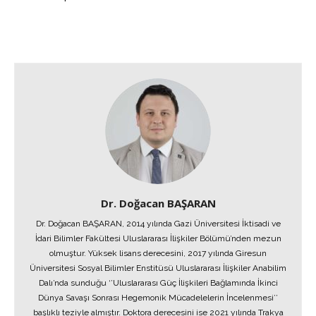
Dr. Doğacan BAŞARAN
Dr. Doğacan BAŞARAN, 2014 yılında Gazi Üniversitesi İktisadi ve
İdari Bilimler Fakültesi Uluslararası İlişkiler Bölümü’nden mezun
olmuştur. Yüksek lisans derecesini, 2017 yılında Giresun
Üniversitesi Sosyal Bilimler Enstitüsü Uluslararası İlişkiler Anabilim
Dalı’nda sunduğu ‘’Uluslararası Güç İlişkileri Bağlamında İkinci
Dünya Savaşı Sonrası Hegemonik Mücadelelerin İncelenmesi’’
başlıklı teziyle almıştır. Doktora derecesini ise 2021 yılında Trakya