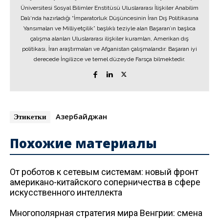
Üniversitesi Sosyal Bilimler Enstitüsü Uluslararası İlişkiler Anabilim
Dalı‘nda hazırladığı “İmparatorluk Düşüncesinin İran Dış Politikasına
Yansımaları ve Milliyetçilik” başlıklı teziyle alan Başaran’ın başlıca
çalışma alanları Uluslararası ilişkiler kuramları, Amerikan dış
politikası, İran araştırmaları ve Afganistan çalışmalarıdır. Başaran iyi
derecede İngilizce ve temel düzeyde Farsça bilmektedir.
Азербайджан
Этикетки
Похожие материалы
От роботов к сетевым системам: новый фронт
американо-китайского соперничества в сфере
искусственного интеллекта
Многополярная стратегия мира Венгрии: смена