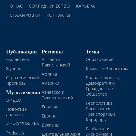
О НАС
СОТРУДНИЧЕСТВО
КАРЬЕРА
СТАЖИРОВКИ
КОНТАКТЫ
Публикации
Регионы
Темы
Бюллетень
Афгано и
Образование
Пакистанский
Журнал
Климат и Энергетика
Африка
Стратегический
Права Человека,
Прогнозы
Америки
Демократия и
Гражданское
Мультимедиа
Азиатско и
Общество
Тихоокеанский
ВИДЕО
Геополитика,
Евразия
Логистика и
Новости и
Транспортные
анализы
Европа
Коридоры
ИНФОГРАФИКА
Балканы
Глобальная
Podcasts
Центральная Азия
Экономика и