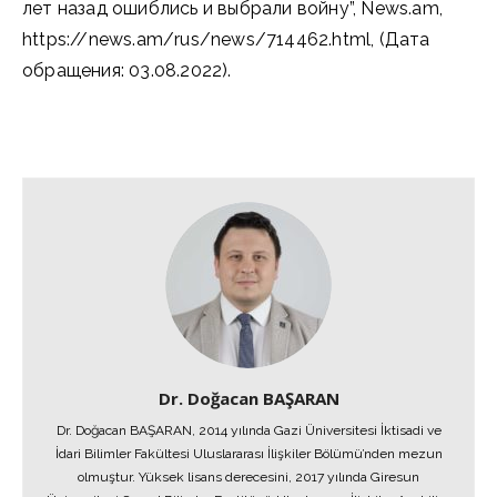
лет назад ошиблись и выбрали войну”, News.am,
https://news.am/rus/news/714462.html, (Дата
обращения: 03.08.2022).
Dr. Doğacan BAŞARAN
Dr. Doğacan BAŞARAN, 2014 yılında Gazi Üniversitesi İktisadi ve
İdari Bilimler Fakültesi Uluslararası İlişkiler Bölümü’nden mezun
olmuştur. Yüksek lisans derecesini, 2017 yılında Giresun