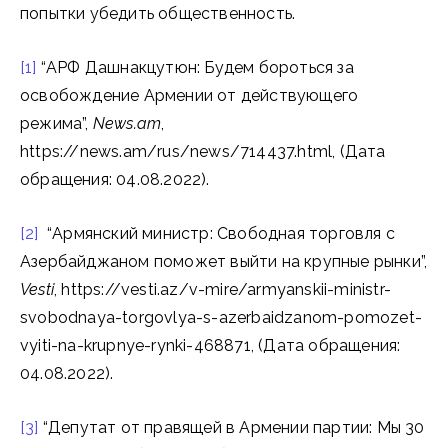
попытки убедить общественность.
[1]
“АРФ Дашнакцутюн: Будем бороться за
освобождение Армении от действующего
режима”,
News.am
,
https://news.am/rus/news/714437.html, (Дата
обращения: 04.08.2022).
[2]
“Армянский министр: Свободная торговля с
Азербайджаном поможет выйти на крупные рынки”,
Vesti
, https://vesti.az/v-mire/armyanskii-ministr-
svobodnaya-torgovlya-s-azerbaidzanom-pomozet-
vyiti-na-krupnye-rynki-468871, (Дата обращения:
04.08.2022).
[3]
“Депутат от правящей в Армении партии: Мы 30