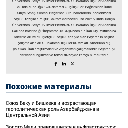
Üniversitesi Sosyal Bilimler Enstitüsü Uluslararası İlişkiler Anabilim
Dalı’nda sunduğu ‘’Uluslararası Güç İlişkileri Bağlamında İkinci
Dünya Savaşı Sonrası Hegemonik Mücadelelerin İncelenmesi’’
başlıklı teziyle almıştır. Doktora derecesini ise 2021 yılında Trakya
Üniversitesi Sosyal Bilimler Enstitüsü Uluslararası İlişkiler Anabilim
Dalı‘nda hazırladığı “İmparatorluk Düşüncesinin İran Dış Politikasına
Yansımaları ve Milliyetçilik” başlıklı teziyle alan Başaran’ın başlıca
çalışma alanları Uluslararası ilişkiler kuramları, Amerikan dış
politikası, İran araştırmaları ve Afganistan çalışmalarıdır. Başaran iyi
derecede İngilizce ve temel düzeyde Farsça bilmektedir.
Похожие материалы
Союз Баку и Бишкека и возрастающая
геополитическая роль Азербайджана в
Центральной Азии
Золото Мали превращается в инфраструктуру: