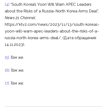
[4]
“South Korea’s Yoon Will Warn APEC Leaders
about the Risks of a Russia-North Korea Arms Deal”,
News 21 Channel
,
https://ktvz.com/news/2023/11/13/south-koreas-
yoon-will-warn-apec-leaders-about-the-risks-of-a-
russia-north-korea-arms-deal/, (Дата обращения:
14.11.2023).
[5]
Там же.
[6]
Там же.
[7]
Там же.