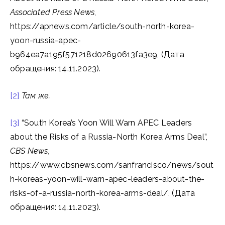
Associated Press News
,
https://apnews.com/article/south-north-korea-
yoon-russia-apec-
b964ea7a195f571218d02690613fa3e9, (Дата
обращения: 14.11.2023).
[2]
Там
же.
[3]
“South Korea’s Yoon Will Warn APEC Leaders
about the Risks of a Russia-North Korea Arms Deal”,
CBS News,
https://www.cbsnews.com/sanfrancisco/news/sout
h-koreas-yoon-will-warn-apec-leaders-about-the-
risks-of-a-russia-north-korea-arms-deal/, (Дата
обращения: 14.11.2023).