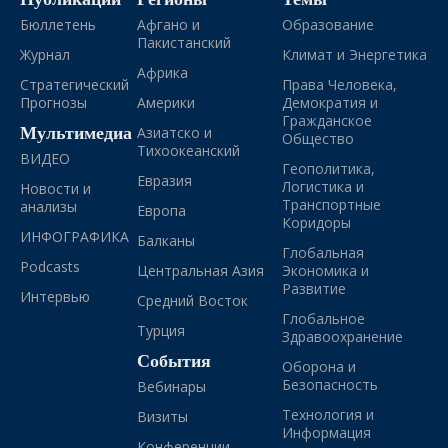
Бюллетень
Афгано и
Образование
Пакистанский
Журнал
Климат и Энергетика
Африка
Стратегический
Права Человека,
Прогнозы
Америки
Демократия и
Гражданское
Мультимедиа
Азиатско и
Общество
Тихоокеанский
ВИДЕО
Геополитика,
Евразия
Логистика и
Новости и
Транспортные
анализы
Европа
Коридоры
ИНФОГРАФИКА
Балканы
Глобальная
Podcasts
Центральная Азия
Экономика и
Развитие
Интервью
Средний Восток
Глобальное
Турция
Здравоохранение
События
Оборона и
Безопасность
Вебинары
Технология и
Визиты
Информация
Конференции