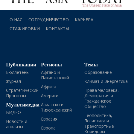
О НАС
СОТРУДНИЧЕСТВО
КАРЬЕРА
СТАЖИРОВКИ
КОНТАКТЫ
Публикации
Регионы
Темы
Бюллетень
Афгано и
Образование
Пакистанский
Журнал
Климат и Энергетика
Африка
Стратегический
Права Человека,
Прогнозы
Америки
Демократия и
Гражданское
Мультимедиа
Азиатско и
Общество
Тихоокеанский
ВИДЕО
Геополитика,
Евразия
Логистика и
Новости и
Транспортные
анализы
Европа
Коридоры