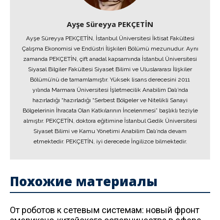
Ayşe Süreyya PEKÇETİN
Ayşe Süreyya PEKÇETİN, İstanbul Üniversitesi İktisat Fakültesi
Çalışma Ekonomisi ve Endüstri İlişkileri Bölümü mezunudur. Aynı
zamanda PEKÇETİN, çift anadal kapsamında İstanbul Üniversitesi
Siyasal Bilgiler Fakültesi Siyaset Bilimi ve Uluslararası İlişkiler
Bölümü’nü de tamamlamıştır. Yüksek lisans derecesini 2011
yılında Marmara Üniversitesi İşletmecilik Anabilim Dalı’nda
hazırladığı “hazırladığı “Serbest Bölgeler ve Nitelikli Sanayi
Bölgelerinin İhracata Olan Katkılarının İncelenmesi” başlıklı teziyle
almıştır. PEKÇETİN, doktora eğitimine İstanbul Gedik Üniversitesi
Siyaset Bilimi ve Kamu Yönetimi Anabilim Dalı’nda devam
etmektedir. PEKÇETİN, iyi derecede İngilizce bilmektedir.
Похожие материалы
От роботов к сетевым системам: новый фронт