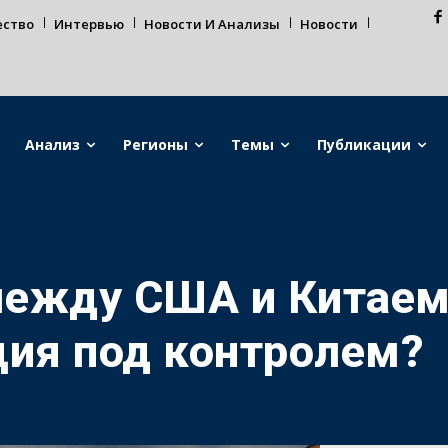
ество
Интервью
Новости И Анализы
Новости
Анализ
Регионы
Темы
Публикации
ежду США и Китаем
ция под контролем?