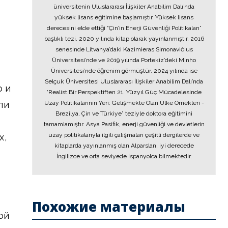
üniversitenin Uluslararası İlişkiler Anabilim Dalı’nda
yüksek lisans eğitimine başlamıştır. Yüksek lisans
derecesini elde ettiği “Çin’in Enerji Güvenliği Politikaları”
başlıklı tezi, 2020 yılında kitap olarak yayınlanmıştır. 2016
senesinde Litvanya’daki Kazimieras Simonavičius
Üniversitesi’nde ve 2019 yılında Portekiz’deki Minho
Üniversitesi’nde öğrenim görmüştür. 2024 yılında ise
Selçuk Üniversitesi Uluslararası İlişkiler Anabilim Dalı’nda
о и
“Realist Bir Perspektiften 21. Yüzyıl Güç Mücadelesinde
ли
Uzay Politikalarının Yeri: Gelişmekte Olan Ülke Örnekleri -
Brezilya, Çin ve Türkiye” teziyle doktora eğitimini
tamamlamıştır. Asya Pasifik, enerji güvenliği ve devletlerin
uzay politikalarıyla ilgili çalışmaları çeşitli dergilerde ve
х,
kitaplarda yayınlanmış olan Alparslan, iyi derecede
İngilizce ve orta seviyede İspanyolca bilmektedir.
Похожие материалы
ой