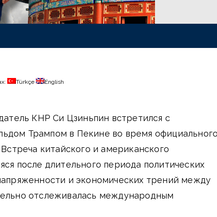
ах:
Türkçe
English
едатель КНР Си Цзиньпин встретился с
ьдом Трампом в Пекине во время официальног
. Встреча китайского и американского
яся после длительного периода политических
 напряженности и экономических трений между
тельно отслеживалась международным