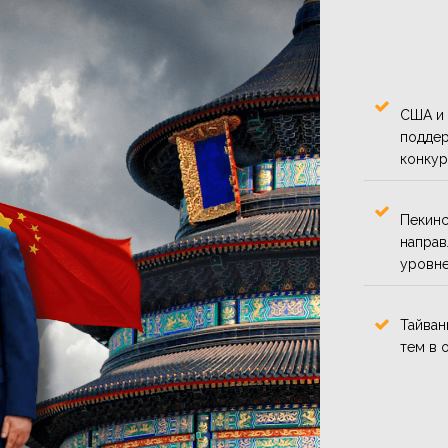
США и 
поддер
конкур
Пекинс
направ
уровне
Тайван
тем в 