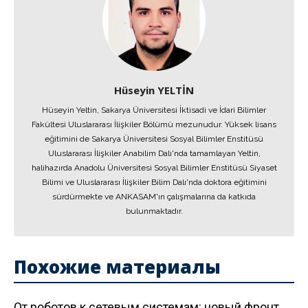
Hüseyin YELTİN
Hüseyin Yeltin, Sakarya Üniversitesi İktisadi ve İdari Bilimler
Fakültesi Uluslararası İlişkiler Bölümü mezunudur. Yüksek lisans
eğitimini de Sakarya Üniversitesi Sosyal Bilimler Enstitüsü
Uluslararası İlişkiler Anabilim Dalı'nda tamamlayan Yeltin,
halihazırda Anadolu Üniversitesi Sosyal Bilimler Enstitüsü Siyaset
Bilimi ve Uluslararası İlişkiler Bilim Dalı'nda doktora eğitimini
sürdürmekte ve ANKASAM'ın çalışmalarına da katkıda
bulunmaktadır.
Похожие материалы
От роботов к сетевым системам: новый фронт