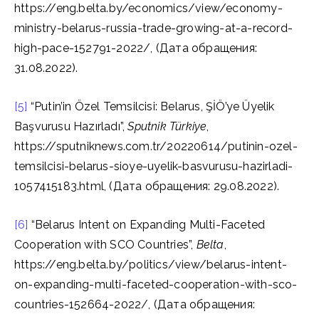
https://eng.belta.by/economics/view/economy-
ministry-belarus-russia-trade-growing-at-a-record-
high-pace-152791-2022/, (Дата обращения:
31.08.2022).
[5]
“Putin’in Özel Temsilcisi: Belarus, ŞİÖ’ye Üyelik
Başvurusu Hazırladı”,
Sputnik Türkiye
,
https://sputniknews.com.tr/20220614/putinin-ozel-
temsilcisi-belarus-sioye-uyelik-basvurusu-hazirladi-
1057415183.html, (Дата обращения: 29.08.2022).
[6]
“Belarus Intent on Expanding Multi-Faceted
Cooperation with SCO Countries”,
Belta
,
https://eng.belta.by/politics/view/belarus-intent-
on-expanding-multi-faceted-cooperation-with-sco-
countries-152664-2022/, (Дата обращения: