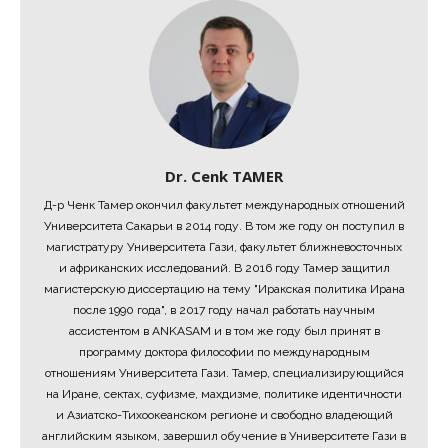
Dr. Cenk TAMER
Д-р Ченк Тамер окончил факультет международных отношений
Университета Сакарьи в 2014 году. В том же году он поступил в
магистратуру Университета Гази, факультет ближневосточных
и африканских исследований. В 2016 году Тамер защитил
магистерскую диссертацию на тему "Иракская политика Ирана
после 1990 года", в 2017 году начал работать научным
ассистентом в ANKASAM и в том же году был принят в
программу доктора философии по международным
отношениям Университета Гази. Тамер, специализирующийся
на Иране, сектах, суфизме, махдизме, политике идентичности
и Азиатско-Тихоокеанском регионе и свободно владеющий
английским языком, завершил обучение в Университете Гази в