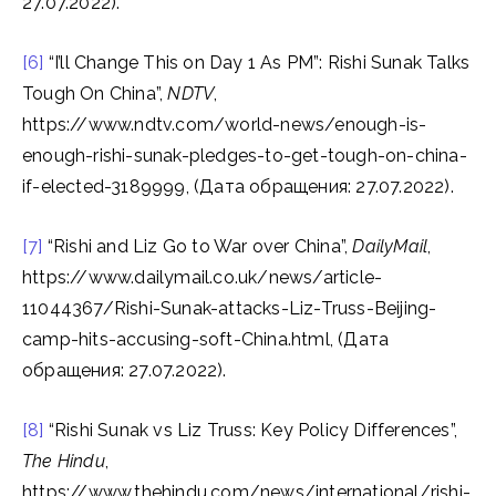
27.07.2022).
[6]
“I’ll Change This on Day 1 As PM”: Rishi Sunak Talks
Tough On China”,
NDTV
,
https://www.ndtv.com/world-news/enough-is-
enough-rishi-sunak-pledges-to-get-tough-on-china-
if-elected-3189999, (Дата обращения: 27.07.2022).
[7]
“Rishi and Liz Go to War over China”,
DailyMail
,
https://www.dailymail.co.uk/news/article-
11044367/Rishi-Sunak-attacks-Liz-Truss-Beijing-
camp-hits-accusing-soft-China.html, (Дата
обращения: 27.07.2022).
[8]
“Rishi Sunak vs Liz Truss: Key Policy Differences”,
The Hindu
,
https://www.thehindu.com/news/international/rishi-