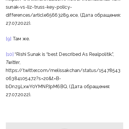
sunak-vs-liz-truss-key-policy-
differences/article65663289.ece, (Дата обращения:
27.07.2022).
[9]
Там же.
[10]
“Rishi Sunak is “best Described As Realpolitik.”,
Twitter
,
https://twitter.com/melissakchan/status/15478543
06384105472?s=20&t=B-
bDnz9LxwY0YMNPJpM6BQ, (Дата обращения:
27.07.2022).