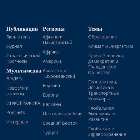
Публикации
Регионы
Темы
Бюллетень
Афгано и
Образование
Пакистанский
Журнал
Климат и Энергетика
Африка
Стратегический
Права Человека,
Прогнозы
Америки
Демократия и
Гражданское
Мультимедиа
Азиатско и
Общество
Тихоокеанский
ВИДЕО
Геополитика,
Евразия
Логистика и
Новости и
Транспортные
анализы
Европа
Коридоры
ИНФОГРАФИКА
Балканы
Глобальная
Podcasts
Центральная Азия
Экономика и
Развитие
Интервью
Средний Восток
Глобальное
Турция
Здравоохранение