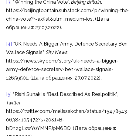
[3]
“Winning the China Vote”,
Beijing Britain
,
https://beijingtobritain.substack.com/p/winning-the-
china-vote?r=ax5st&utm_medium=ios, (Дата
обращения: 27.07.2022).
[4]
“UK Needs A Bigger Army, Defence Secretary Ben
Wallace Signals”,
Sky News
,
https://news.sky.com/story/uk-needs-a-bigger-
army-defence-secretary-ben-wallace-signals-
12659501, (Дата обращения: 27.07.2022).
[5]
“Rishi Sunak is “Best Described As Realpolitik.”,
Twitter
,
https://twitter.com/melissakchan/status/15478543
06384105472?s=20&t=B-
bDnz9LxwY0YMNPJpM6BQ, (Дата обращения: