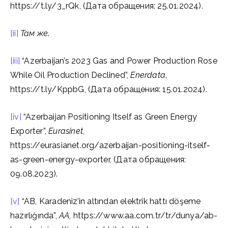
https://t.ly/3_rQk, (Дата обращения: 25.01.2024).
[ii]
Там
же
.
[iii]
“Azerbaijan’s 2023 Gas and Power Production Rose
While Oil Production Declined”,
Enerdata
,
https://t.ly/KppbG, (Дата обращения: 15.01.2024).
[iv]
“Azerbaijan Positioning Itself as Green Energy
Exporter”,
Eurasinet
,
https://eurasianet.org/azerbaijan-positioning-itself-
as-green-energy-exporter, (Дата обращения:
09.08.2023).
[v]
“AB, Karadeniz’in altından elektrik hattı döşeme
hazırlığında”,
AA
, https://www.aa.com.tr/tr/dunya/ab-