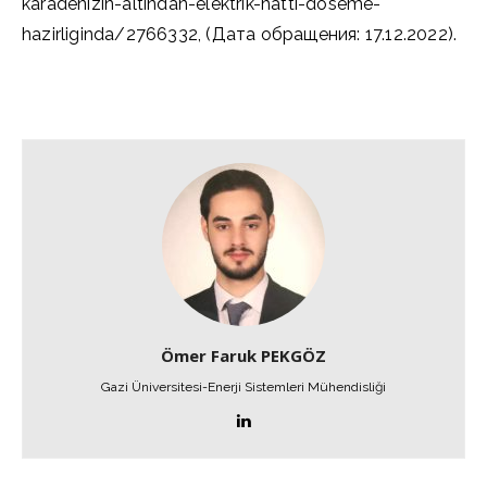
karadenizin-altindan-elektrik-hatti-doseme-
hazirliginda/2766332, (Дата обращения: 17.12.2022).
Ömer Faruk PEKGÖZ
Gazi Üniversitesi-Enerji Sistemleri Mühendisliği