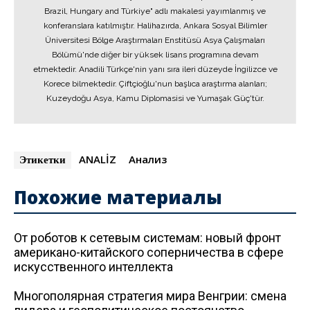
Brazil, Hungary and Türkiye" adlı makalesi yayımlanmış ve
konferanslara katılmıştır. Halihazırda, Ankara Sosyal Bilimler
Üniversitesi Bölge Araştırmaları Enstitüsü Asya Çalışmaları
Bölümü'nde diğer bir yüksek lisans programına devam
etmektedir. Anadili Türkçe'nin yanı sıra ileri düzeyde İngilizce ve
Korece bilmektedir. Çiftçioğlu'nun başlıca araştırma alanları;
Kuzeydoğu Asya, Kamu Diplomasisi ve Yumaşak Güç'tür.
ANALİZ
Анализ
Этикетки
Похожие материалы
От роботов к сетевым системам: новый фронт
американо-китайского соперничества в сфере
искусственного интеллекта
Многополярная стратегия мира Венгрии: смена