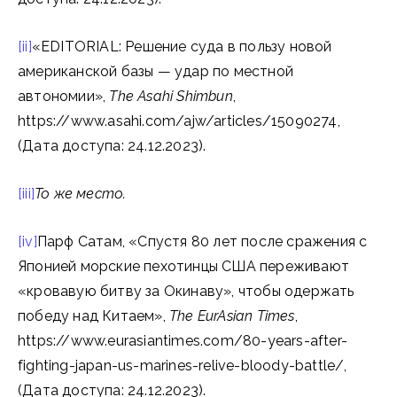
[ii]
«EDITORIAL: Решение суда в пользу новой
американской базы — удар по местной
автономии»,
The Asahi Shimbun
,
https://www.asahi.com/ajw/articles/15090274,
(Дата доступа: 24.12.2023).
[iii]
То же место.
[iv]
Парф Сатам, «Спустя 80 лет после сражения с
Японией морские пехотинцы США переживают
«кровавую битву за Окинаву», чтобы одержать
победу над Китаем»,
The EurAsian Times
,
https://www.eurasiantimes.com/80-years-after-
fighting-japan-us-marines-relive-bloody-battle/,
(Дата доступа: 24.12.2023).