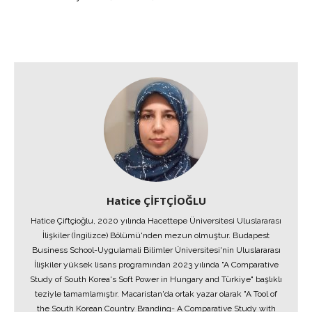
Hatice ÇİFTÇİOĞLU
Hatice Çiftçioğlu, 2020 yılında Hacettepe Üniversitesi Uluslararası
İlişkiler (İngilizce) Bölümü'nden mezun olmuştur. Budapest
Business School-Uygulamali Bilimler Üniversitesi'nin Uluslararası
İlişkiler yüksek lisans programından 2023 yılında "A Comparative
Study of South Korea's Soft Power in Hungary and Türkiye" başlıklı
teziyle tamamlamıştır. Macaristan'da ortak yazar olarak "A Tool of
the South Korean Country Branding- A Comparative Study with