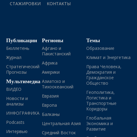
СТАЖИРОВКИ
КОНТАКТЫ
Публикации
Регионы
Темы
Бюллетень
Афгано и
Образование
Пакистанский
Журнал
Климат и Энергетика
Африка
Стратегический
Права Человека,
Прогнозы
Америки
Демократия и
Гражданское
Мультимедиа
Азиатско и
Общество
Тихоокеанский
ВИДЕО
Геополитика,
Евразия
Логистика и
Новости и
Транспортные
анализы
Европа
Коридоры
ИНФОГРАФИКА
Балканы
Глобальная
Podcasts
Центральная Азия
Экономика и
Развитие
Интервью
Средний Восток