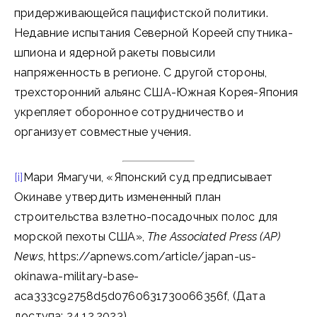
придерживающейся пацифистской политики.
Недавние испытания Северной Кореей спутника-
шпиона и ядерной ракеты повысили
напряженность в регионе. С другой стороны,
трехсторонний альянс США-Южная Корея-Япония
укрепляет оборонное сотрудничество и
организует совместные учения.
[i]
Мари Ямагучи, «Японский суд предписывает
Окинаве утвердить измененный план
строительства взлетно-посадочных полос для
морской пехоты США»,
The Associated Press (AP)
News
, https://apnews.com/article/japan-us-
okinawa-military-base-
aca333c92758d5d0760631730066356f, (Дата
доступа: 24.12.2023).