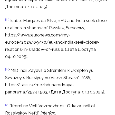
Доступа: 04.10.2025).
[iii]
Isabel Marques da Silva, «EU and India seek closer
relations in shadow of Russia»,
Euronews
,
https://www.euronews.com/my-
europe/2025/09/30/eu-and-india-seek-closer-
relations-in-shadow-of-russia, (Дата Доступа:
04.10.2025).
[iv]
“MID Indii Zayavil o Stremlenii k Ukrepleniyu
Svyazey s Rossiyey vo Vsekh Sferakh”,
TASS
,
https://tass.ru/mezhdunarodnaya-
panorama/25244503, (Дата Доступа: 04.10.2025).
[v]
“Kreml ne Verit Vozmozhnost Otkaza Indii ot
Rossiyskoy Nefti”,
Interfax
,