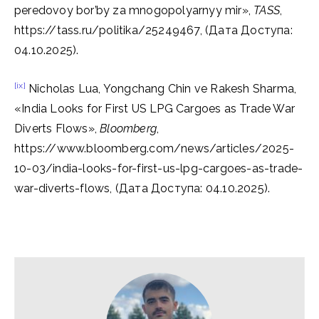
peredovoy bor’by za mnogopolyarnyy mir»,
TASS
,
https://tass.ru/politika/25249467, (Дата Доступа:
04.10.2025).
[ix]
Nicholas Lua, Yongchang Chin ve Rakesh Sharma,
«India Looks for First US LPG Cargoes as Trade War
Diverts Flows»,
Bloomberg
,
https://www.bloomberg.com/news/articles/2025-
10-03/india-looks-for-first-us-lpg-cargoes-as-trade-
war-diverts-flows, (Дата Доступа: 04.10.2025).