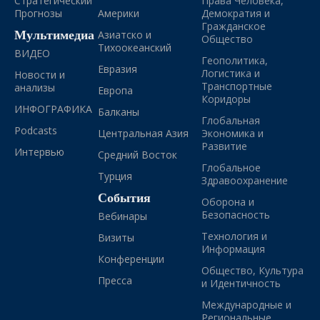
Стратегический
Права Человека,
Прогнозы
Америки
Демократия и
Гражданское
Мультимедиа
Азиатско и
Общество
Тихоокеанский
ВИДЕО
Геополитика,
Евразия
Логистика и
Новости и
Транспортные
анализы
Европа
Коридоры
ИНФОГРАФИКА
Балканы
Глобальная
Podcasts
Центральная Азия
Экономика и
Развитие
Интервью
Средний Восток
Глобальное
Турция
Здравоохранение
События
Оборона и
Безопасность
Вебинары
Технология и
Визиты
Информация
Конференции
Общество, Культура
Пресса
и Идентичность
Международные и
Региональные