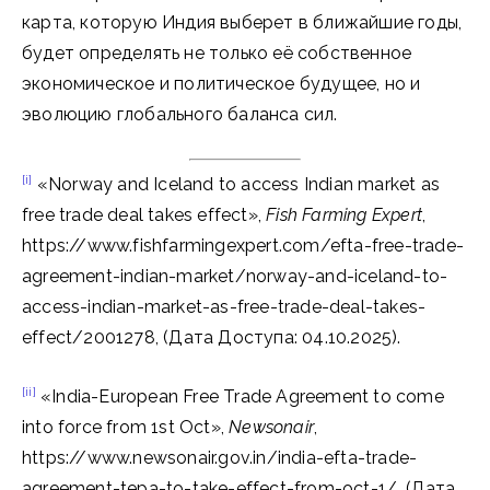
карта, которую Индия выберет в ближайшие годы,
будет определять не только её собственное
экономическое и политическое будущее, но и
эволюцию глобального баланса сил.
[i]
«Norway and Iceland to access Indian market as
free trade deal takes effect»,
Fish Farming Expert
,
https://www.fishfarmingexpert.com/efta-free-trade-
agreement-indian-market/norway-and-iceland-to-
access-indian-market-as-free-trade-deal-takes-
effect/2001278, (Дата Доступа: 04.10.2025).
[ii]
«India-European Free Trade Agreement to come
into force from 1st Oct»,
Newsonair
,
https://www.newsonair.gov.in/india-efta-trade-
agreement-tepa-to-take-effect-from-oct-1/, (Дата