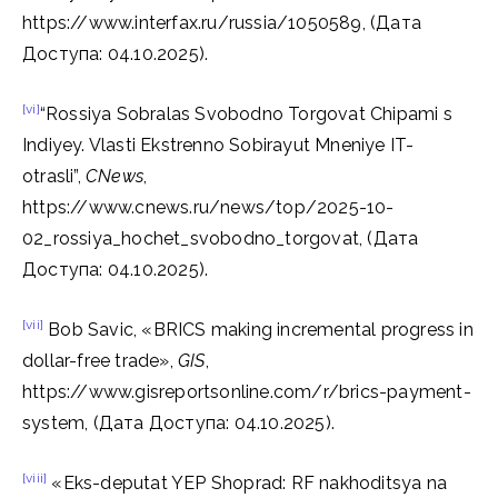
https://www.interfax.ru/russia/1050589, (Дата
Доступа: 04.10.2025).
[vi]
“Rossiya Sobralas Svobodno Torgovat Chipami s
Indiyey. Vlasti Ekstrenno Sobirayut Mneniye IT-
otrasli”,
CNews
,
https://www.cnews.ru/news/top/2025-10-
02_rossiya_hochet_svobodno_torgovat, (Дата
Доступа: 04.10.2025).
[vii]
Bob Savic, «BRICS making incremental progress in
dollar-free trade»,
GIS
,
https://www.gisreportsonline.com/r/brics-payment-
system, (Дата Доступа: 04.10.2025).
[viii]
«Eks-deputat YEP Shoprad: RF nakhoditsya na